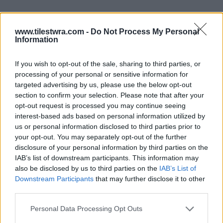
www.tilestwra.com -
Do Not Process My Personal
Information
Ο 24χρονος που έχασε την ζωή του είχε
If you wish to opt-out of the sale, sharing to third parties, or
επιστρέψει από το Βέλγιο όπου και
processing of your personal or sensitive information for
targeted advertising by us, please use the below opt-out
εργαζόταν για να δώσει το παρών στην
section to confirm your selection. Please note that after your
ορκωμοσία της κοπέλας του την προσεχή
opt-out request is processed you may continue seeing
interest-based ads based on personal information utilized by
Δευτέρα, καθώς πήρε πτυχίο.
us or personal information disclosed to third parties prior to
your opt-out. You may separately opt-out of the further
Δείτε το βίντεο:
disclosure of your personal information by third parties on the
IAB’s list of downstream participants. This information may
also be disclosed by us to third parties on the
IAB’s List of
Downstream Participants
that may further disclose it to other
third parties.
Personal Data Processing Opt Outs