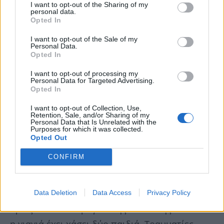
I want to opt-out of the Sharing of my
personal data.
Opted In
I want to opt-out of the Sale of my
Personal Data.
Opted In
I want to opt-out of processing my
Personal Data for Targeted Advertising.
Opted In
I want to opt-out of Collection, Use,
Retention, Sale, and/or Sharing of my
Personal Data that Is Unrelated with the
Purposes for which it was collected.
Opted Out
CONFIRM
Το φρικτό τροχαίο έγινε μπροστά στα μάτια
της γιαγιάς του 24χρονου, ενώ έχει
τραυματιστεί και η κοπέλα που αύριο θα
Data Deletion
Data Access
Privacy Policy
ορκιζόνταν. Το τραγικό της υπόθεσης είναι ότι
η γιαγιά έχει χάσει δύο παιδιά. Τραυματίες