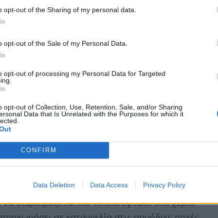
o opt-out of the Sharing of my personal data.
In
o opt-out of the Sale of my Personal Data.
In
to opt-out of processing my Personal Data for Targeted
ing.
 τον ραδιοφωνικό σταθμό «Ζυγός FM 100»,
In
ένα ερωτικό βίντεο που κυκλοφορεί στα μέσα
o opt-out of Collection, Use, Retention, Sale, and/or Sharing
Α
ersonal Data that Is Unrelated with the Purposes for which it
ι σε ερωτικές πράξεις με έναν 20χρονο.
lected.
δ
Out
φ
 βίντεο διέρρευσε ο ίδιος ο νεαρός πριν από
CONFIRM
6 
ηκε στην αστυνομία στο τέλος Οκτωβρίου,
ς δεν είχε το βίντεο στην κατοχή της.
Data Deletion
Data Access
Privacy Policy
 να διαμοιράζεται και τελικά έφτασε στα χέρια
 προχωρήσει σε καταγγελία στις αρμόδιες αρχές