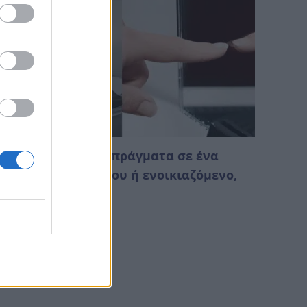
ν δείτε αυτά τα 3 πράγματα σε ένα
ωμάτιο ξενοδοχείου ή ενοικιαζόμενο,
ύγετε αμέσως
Αυγούστου 2026 00:38