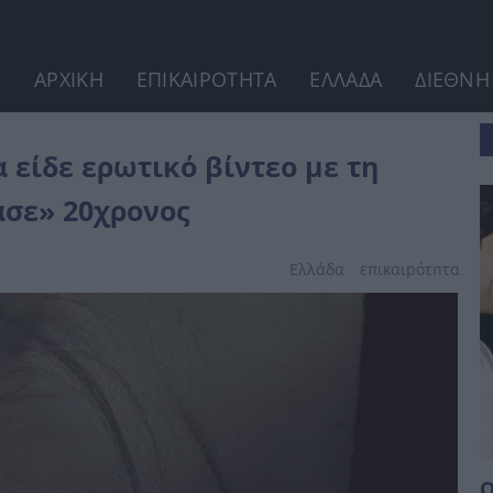
ΑΡΧΙΚΗ
ΕΠΙΚΑΙΡΟΤΗΤΑ
ΕΛΛΑΔΑ
ΔΙΕΘΝΗ
5χρονη κόρη της -...
 είδε ερωτικό βίντεο με τη
ασε» 20χρονος
Ελλάδα
επικαιpότnτα
Ο