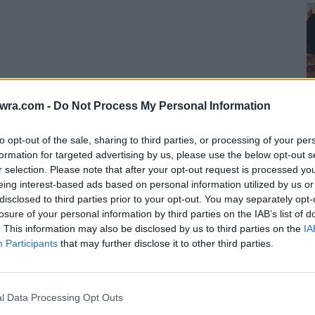
twra.com -
Do Not Process My Personal Information
to opt-out of the sale, sharing to third parties, or processing of your per
formation for targeted advertising by us, please use the below opt-out s
r selection. Please note that after your opt-out request is processed y
eing interest-based ads based on personal information utilized by us or
το πρωί της Παρασκευής (19/11) η μητέρα μιας
6
disclosed to third parties prior to your opt-out. You may separately opt-
losure of your personal information by third parties on the IAB’s list of
Σ
. This information may also be disclosed by us to third parties on the
IA
σ
Participants
that may further disclose it to other third parties.
6 
l Data Processing Opt Outs