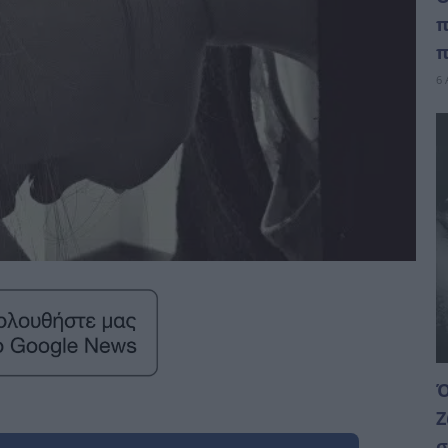
π
π
6 
Ό
Ζ
σ