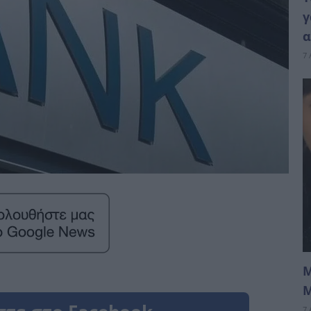
γ
α
7 
Μ
Μ
7 