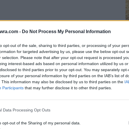
ποιείται με την υποστήριξη του Υπουργείου
twra.com -
Do Not Process My Personal Information
Τράπεζας της Ελλάδος και των ίδιων των
ιο προσιτό τραπεζικό περιβάλλον για όλους.
to opt-out of the sale, sharing to third parties, or processing of your per
formation for targeted advertising by us, please use the below opt-out s
Τ
r selection. Please note that after your opt-out request is processed y
eing interest-based ads based on personal information utilized by us or
Π
disclosed to third parties prior to your opt-out. You may separately opt-
έ
losure of your personal information by third parties on the IAB’s list of
7 
. This information may also be disclosed by us to third parties on the
IA
Participants
that may further disclose it to other third parties.
l Data Processing Opt Outs
o opt-out of the Sharing of my personal data.