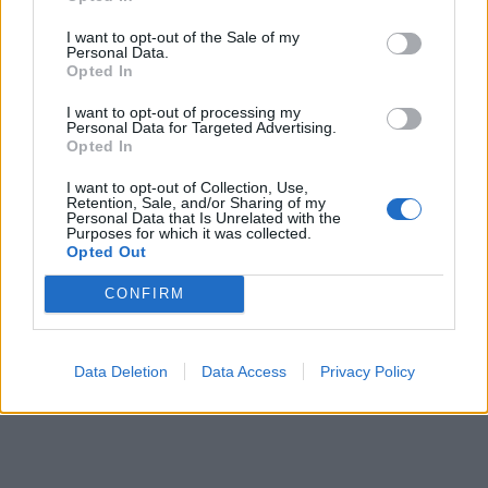
απομακρύνεται σχεδόν καθόλου από κοντά
I want to opt-out of the Sale of my
της, στηρίζοντάς τη σε αυτή τη νέα δοκιμασία.
Personal Data.
Opted In
Στο πλευρό της βρίσκεται συνεχώς και η κόρη
τους, Βικτώρια, με την οικογένεια να
I want to opt-out of processing my
Personal Data for Targeted Advertising.
παραμένει ενωμένη και προστατευτική γύρω
Opted In
της.
I want to opt-out of Collection, Use,
Retention, Sale, and/or Sharing of my
Personal Data that Is Unrelated with the
Purposes for which it was collected.
Opted Out
CONFIRM
Data Deletion
Data Access
Privacy Policy