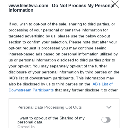
www.tilestwra.com -
Do Not Process My Personal
Information
Γωγώ Μαστροκώστα: Στο νοσοκομείο
σε σοβαρή κατάσταση
If you wish to opt-out of the sale, sharing to third parties, or
processing of your personal or sensitive information for
targeted advertising by us, please use the below opt-out
Δύσκολες φαίνεται πως είναι οι τελευταίες
section to confirm your selection. Please note that after your
ώρες για τη Γωγώ Μαστροκώστα, με
opt-out request is processed you may continue seeing
interest-based ads based on personal information utilized by
ανθρώπους από το στενό της περιβάλλον να
us or personal information disclosed to third parties prior to
κάνουν λόγο για μια αρκετά σοβαρή κατάσταση
your opt-out. You may separately opt-out of the further
disclosure of your personal information by third parties on the
υγείας. Η γνωστή γυμνάστρια και
IAB’s list of downstream participants. This information may
επιχειρηματίας δίνει ακόμη μία δύσκολη μάχη,
also be disclosed by us to third parties on the
IAB’s List of
ενώ στο πλευρό της βρίσκονται διαρκώς οι πιο
Downstream Participants
that may further disclose it to other
third parties.
κοντινοί της άνθρωποι.
Personal Data Processing Opt Outs
Από την πρώτη στιγμή δίπλα της βρίσκεται ο
I want to opt-out of the Sharing of my
personal data.
σύζυγός της, Τραϊανός Δέλλας, ο οποίος δεν
Opted In