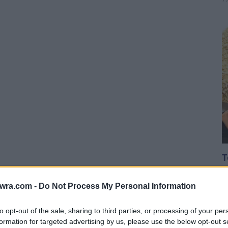
Τ
Π
ήθηκε από νωρίς το πρωί ανοιχτά της Λέσβου
έ
twra.com -
Do Not Process My Personal Information
παράνομους μετανάστες καθώς, όπως μεταδίδει
7 
to opt-out of the sale, sharing to third parties, or processing of your per
ντοπιστεί ήδη τέσσερις σοροί.
formation for targeted advertising by us, please use the below opt-out s