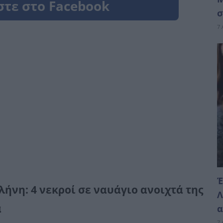
σ
7 
Έ
ήνη: 4 νεκροί σε ναυάγιο ανοιχτά της
Λ
α
α
7 