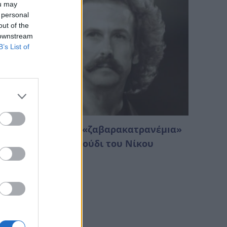
ou may
 personal
out of the
 downstream
B’s List of
ι σημαίνει η λέξη «ζαβαρακατρανέμıα»
το περiφημο τραγούδι του Νίκου
υλούρη;
Αυγούστου 2026 00:02