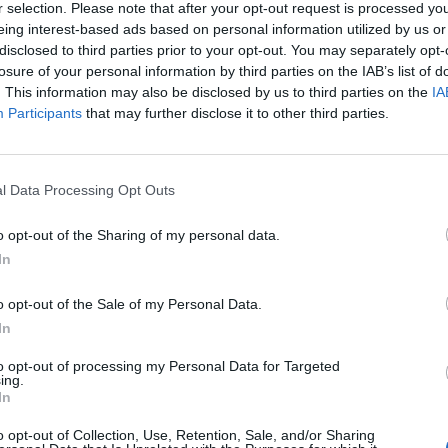
r selection. Please note that after your opt-out request is processed y
eing interest-based ads based on personal information utilized by us or
disclosed to third parties prior to your opt-out. You may separately opt-
losure of your personal information by third parties on the IAB’s list of
. This information may also be disclosed by us to third parties on the
IA
Participants
that may further disclose it to other third parties.
l Data Processing Opt Outs
o opt-out of the Sharing of my personal data.
Τ
In
σ
o opt-out of the Sale of my Personal Data.
Ακρωτηρίου Κόρακας στη βορειοανατολική
Ξ
In
7 
to opt-out of processing my Personal Data for Targeted
ing.
In
o opt-out of Collection, Use, Retention, Sale, and/or Sharing