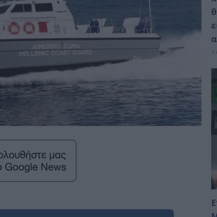
θ
ε
α
7 
Ε
Μ