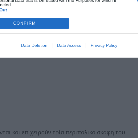
ersonal Data that Is Unrelated with the Purposes for which it
lected.
Out
χή έχουν διασωθεί 23 άτομα, ενώ σύμφωνα με
CONFIRM
Data Deletion
Data Access
Privacy Policy
νται και επιχειρούν τρία περιπολικά σκάφη του