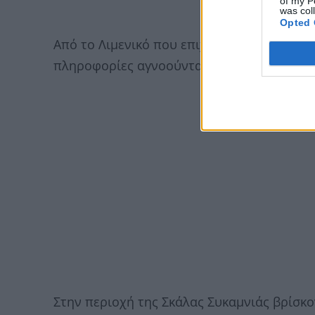
of my P
was col
Opted 
Από το Λιμενικό που επιχειρεί στην περιο
πληροφορίες αγνοούνται άλλοι τέσσερις.
Στην περιοχή της Σκάλας Συκαμνιάς βρίσκο