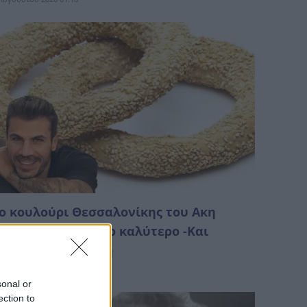
ο κουλούρι Θεσσαλονίκης του Ακη
ετρετζίκη είναι το καλύτερο -Και
χουμε τη συνταγή
Αυγούστου 2026 00:28
sonal or
ection to