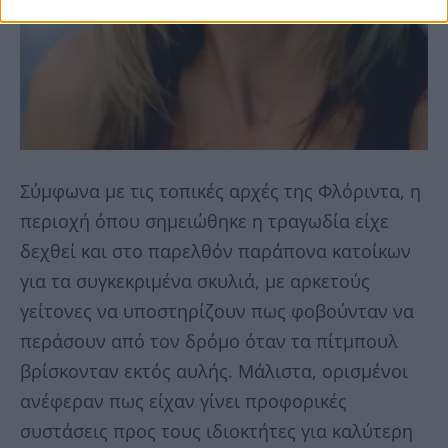
Σύμφωνα με τις τοπικές αρχές της Φλόριντα, η
περιοχή όπου σημειώθηκε η τραγωδία είχε
δεχθεί και στο παρελθόν παράπονα κατοίκων
για τα συγκεκριμένα σκυλιά, με αρκετούς
γείτονες να υποστηρίζουν πως φοβούνταν να
περάσουν από τον δρόμο όταν τα πίτμπουλ
βρίσκονταν εκτός αυλής. Μάλιστα, ορισμένοι
ανέφεραν πως είχαν γίνει προφορικές
συστάσεις προς τους ιδιοκτήτες για καλύτερη