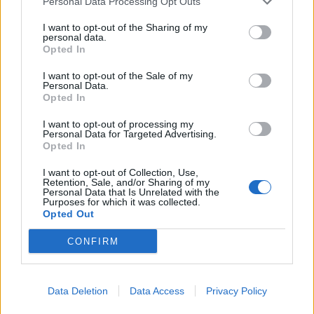
Personal Data Processing Opt Outs
I want to opt-out of the Sharing of my
personal data.
Opted In
I want to opt-out of the Sale of my
Personal Data.
Η τραγωδία σόκαρε όλη την Αιτωλοακαρνανία.
Opted In
Ο άτυχος Κώστας Τσερίκος ήταν αλβανικής
I want to opt-out of processing my
καταγωγής, κατοικούσε στο Αγρίνιο και
Personal Data for Targeted Advertising.
Opted In
εργαζόταν σε συνεργείο. Είχε τον περασμένο
Σεπτέμβριο παντρευτεί την αδερφή του
I want to opt-out of Collection, Use,
Retention, Sale, and/or Sharing of my
Personal Data that Is Unrelated with the
26χρονου τραυματία.
Purposes for which it was collected.
Opted Out
CONFIRM
Data Deletion
Data Access
Privacy Policy