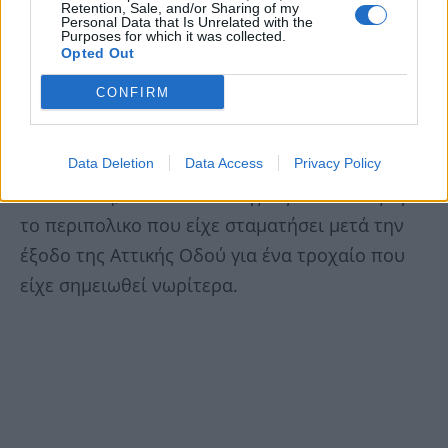
Retention, Sale, and/or Sharing of my
αστυνομικούς για τον 43χρονο συνάδελφό
Personal Data that Is Unrelated with the
Purposes for which it was collected.
τους ότι «δεν τον είδα».
Opted Out
CONFIRM
Κατά τις ίδιες πληροφορίες ο οδηγός του
αυτοκίνητου περιέγραψε στους αστυνομικούς
ότι καθώς κατευθυνόταν στην Κατεχάκη προς
Data Deletion
Data Access
Privacy Policy
Ηλιούπολη, έκανε έναν ελιγμό για να αποφύγει
το περιπολικο που είχε σταματήσει μετά την
έξοδο της Αττικής Οδού για ένα τροχαίο που
είχε σημειωθεί νωρίτερα.