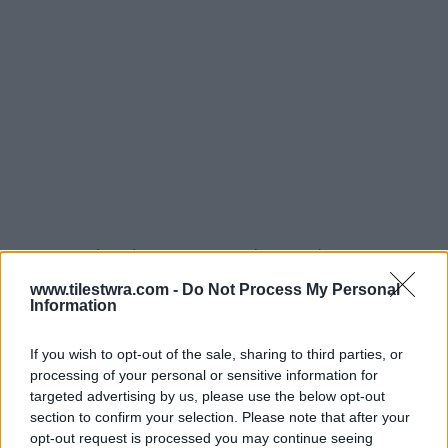
«Οι καλοί φεύγουν δυστυχώς» κατέληξε ο
τραγικός πατέρας.
www.tilestwra.com -
Do Not Process My Personal
Information
O μοιραίος ελιγμός
If you wish to opt-out of the sale, sharing to third parties, or
processing of your personal or sensitive information for
targeted advertising by us, please use the below opt-out
section to confirm your selection. Please note that after your
opt-out request is processed you may continue seeing