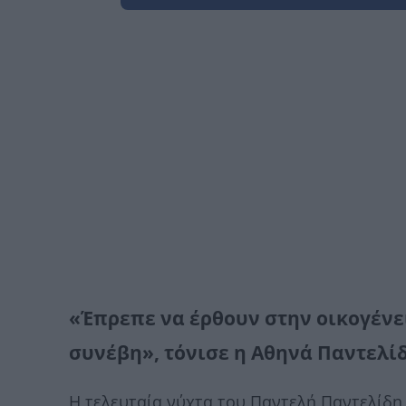
«Έπρεπε να έρθουν στην οικογένεια
συνέβη», τόνισε η Αθηνά Παντελί
Η τελευταία νύχτα του Παντελή Παντελίδη 