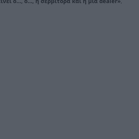
ίνει ο…, ο…, η σερβιτόρα και η μία dealer»
,