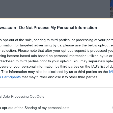
twra.com -
Do Not Process My Personal Information
to opt-out of the sale, sharing to third parties, or processing of your per
formation for targeted advertising by us, please use the below opt-out s
r selection. Please note that after your opt-out request is processed y
eing interest-based ads based on personal information utilized by us or
disclosed to third parties prior to your opt-out. You may separately opt-
Δ
losure of your personal information by third parties on the IAB’s list of
Τ
. This information may also be disclosed by us to third parties on the
IA
Participants
that may further disclose it to other third parties.
ε
6 
 η Μίνα, ενώ τον παραλάμβανε βασικό στέλεχος
l Data Processing Opt Outs
πό το μαγαζί «Απλά Ελληνικά» στη Γλυφάδα,
βή διεύθυνση της λέσχης.
o opt-out of the Sharing of my personal data.