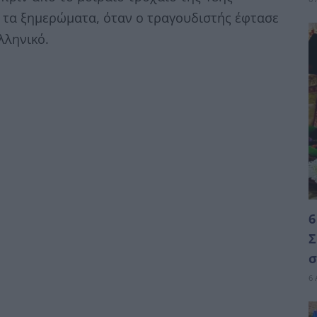
0 τα ξημερώματα, όταν ο τραγουδιστής έφτασε
λληνικό.
6
Σ
σ
6 