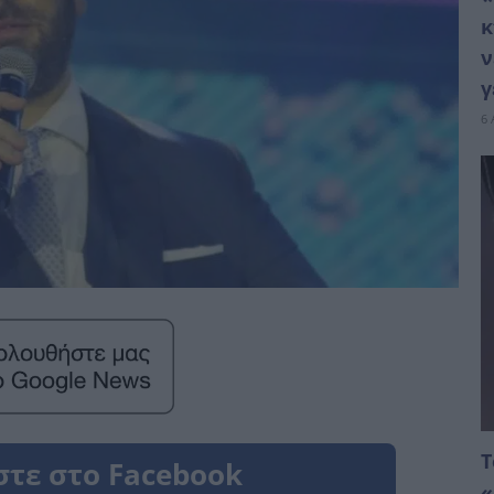
κ
ν
γ
6 
Τ
«