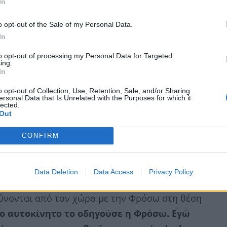
In
σκι και δύο σαμπάνιες. Το παιχνίδι
o opt-out of the Sale of my Personal Data.
ύμφωνα με τον dealer που κατέθεσε, το ουίσκι
In
ραγουδιστής ήταν εμφανώς καταβεβλημένος και
to opt-out of processing my Personal Data for Targeted
ς, και αποκοιμήθηκε στον καναπέ. Παρά την
ing.
In
ντελίδη και να του προσφέρουν εσπρέσο,
o opt-out of Collection, Use, Retention, Sale, and/or Sharing
ersonal Data that Is Unrelated with the Purposes for which it
lected.
Out
ναχωρήσουν από τη λέσχη. Ο Χριστόφορος
 Παντελίδης δεν ήταν σε θέση να πάρει το
CONFIRM
αυτοκίνητο, ο τραγουδιστής σκοντάφτει πάνω σε
αστεί βοήθεια για να καθίσει στη θέση του
Data Deletion
Data Access
Privacy Policy
ση, ενώ η Μίνα κάθισε στο πίσω κάθισμα
. Ο
ρύνονται από τον χώρο με την Φρόσω στη θέση
το αυτοκίνητο το οδηγούσε η Φρόσω. Εγώ