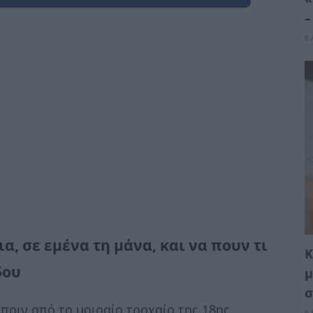
–
6 
, σε εμένα τη μάνα, και να πουν τι
Κ
δου
μ
σ
πριν από το μοιραίο τροχαίο της 18ης
6 