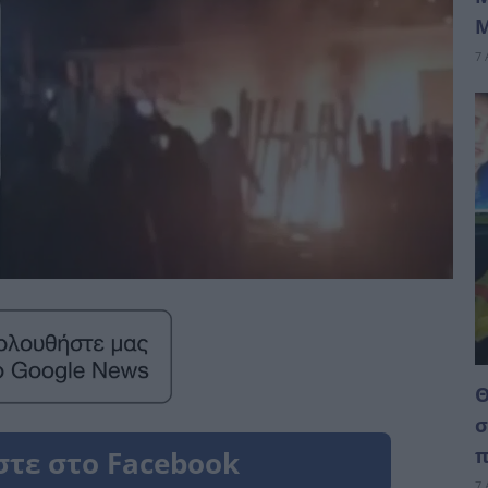
Μ
7 
Θ
σ
π
7 