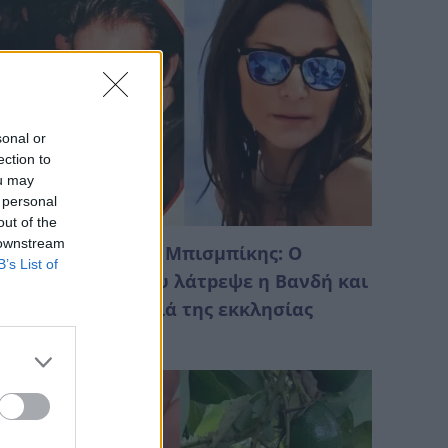
sonal or
ection to
ou may
 personal
out of the
 downstream
ύτε Ντέμης, ούτε Μπισμπίκης: Ο
B’s List of
ρώτος άντρας που λάτpεψε η Βανδή και
ώρισαν στα σκαλιά της εκκλησίας
Αυγούστου 2026 01:18