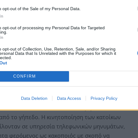
o opt-out of the Sale of my Personal Data.
In
to opt-out of processing my Personal Data for Targeted
ing.
In
αρβαρότητα. Οι αρμόδιες αρχές διενεργούν
o opt-out of Collection, Use, Retention, Sale, and/or Sharing
ersonal Data that Is Unrelated with the Purposes for which it
οδοθούν (ποινικές) ευθύνες», τονίζεται σε
lected.
Ο
Out
εκριμένα ο 31χρονος Ντανιέλ Πικάσο
κ
ρασκευή από πλήθος περίπου 200 ανθρώπων.
CONFIRM
7 
σε βάρος του 31χρονου
Data Deletion
Data Access
Privacy Policy
να τον σώσουν, οι κάτοικοι τους εμπόδισαν. Το
από το γήπεδο. Η κινητοποίηση των κατοίκων
φείλονταν σε υπηρεσία τηλεφωνικών μηνυμάτων,
ητα φερόμενος ως κακοποιός με σκοπό να