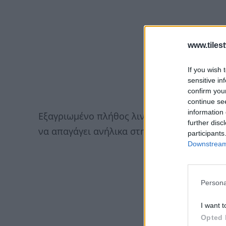
www.tiles
If you wish 
sensitive in
confirm you
continue se
information 
Εξαγριωμένο πλήθος λιντσάρισε μέχρι θαν
further disc
να απαγάγει ανήλικα στην πολιτεία Πουέμ
participants
Downstream 
Persona
I want t
Opted 