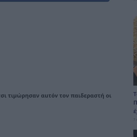
Τ
τσι τιμώρησαν αuτόv τον παιδεραστή οι
Π
έ
7 