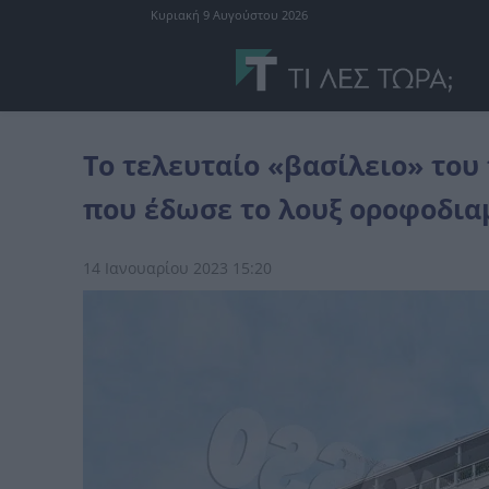
Κυριακή 9 Αυγούστου 2026
Ελλάδα
Το τελευταίο «βασίλειο» του τέως – Ο «αδερφός» εφοπλισ
Το τελευταίο «βασίλειο» του
που έδωσε το λουξ οροφοδια
14 Ιανουαρίου 2023 15:20