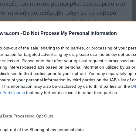
 στιγμές του προτού μεταφερθεί εσπευσμένα στο
ινε τη δική του, αθόρυβη, μάχη με τα σοβαρά
ώς είχε νοσήσει από κορονοϊό. Καθηλωμένος τα
 έχοντας μέρα νύχτα στο πλευρό του την
twra.com -
Do Not Process My Personal Information
άγγελό του, η οποία δεν τον άφηνε ούτε στιγμή
to opt-out of the sale, sharing to third parties, or processing of your per
 και άλλοτε πολύ δύσκολες μέρες και νύχτες,
formation for targeted advertising by us, please use the below opt-out s
που 250 τετραγωνικών, στη λευκή πολυκατοικία
r selection. Please note that after your opt-out request is processed y
 είχε παραχωρήσει, όπως αποκαλύπτουμε
eing interest-based ads based on personal information utilized by us or
disclosed to third parties prior to your opt-out. You may separately opt-
ας Λαιμός
.
Ο
losure of your personal information by third parties on the IAB’s list of
μ
. This information may also be disclosed by us to third parties on the
IA
Participants
that may further disclose it to other third parties.
α
ε
8 
l Data Processing Opt Outs
o opt-out of the Sharing of my personal data.