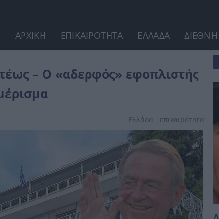
ΑΡΧΙΚΗ
ΕΠΙΚΑΙΡΟΤΗΤΑ
ΕΛΛΑΔΑ
ΔΙΕΘΝΗ
τής που έδωσε το...
 τέως – Ο «αδερφός» εφοπλιστής
μέρισμα
Ελλάδα
επικαιpότnτα
Δ