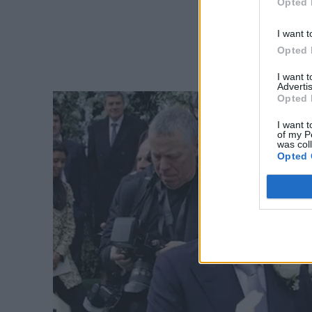
Opted 
I want t
Opted 
I want 
Advertis
Opted 
I want t
of my P
was col
Opted 