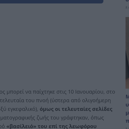
8 
ς μπορεί να παίχτηκε στις 10 Ιανουαρίου, στο
Μ
τελευταία του πνοή (ύστερα από ολιγοήμερη
υ
οξύ εγκεφαλικό),
όμως οι τελευταίες σελίδες
μ
ηματογραφικής ζωής του γράφτηκαν, όπως
π
κρό
«βασίλειό» του επί της λεωφόρου
8 