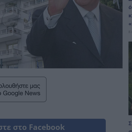
ό
κ
«
8 
Σ
σ