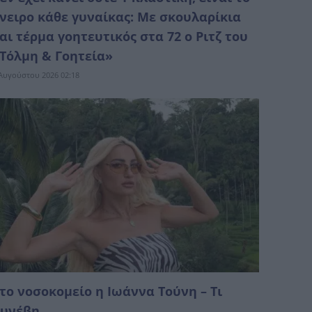
νειρο κάθε γυναίκας: Με σκουλαρίκια
αι τέρμα γοητευτικός στα 72 ο Ριτζ του
Τόλμη & Γοητεία»
Αυγούστου 2026 02:18
το νοσοκομείο η Ιωάννα Τούνη – Τι
υνέβη