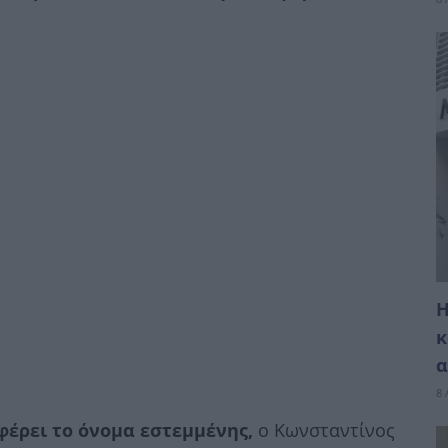
Η
κ
α
8 
φέρει το όνομα εστεμμένης,
ο Κωνσταντίνος