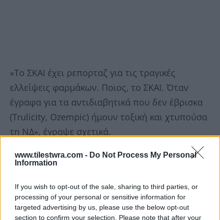
«Το ΣΚΑΙ έχει ρεπορταζ για τις τραγικές
ελλείψεις φαρμάκων. Ποιος, το ΣΚΑΙ. Όταν
έγραφα για τα αντιδιαβητικά που δεν έβρισκα
(Trulicity, Ozempic) ήμουν τοξική και χτυπούσα
τη ΝΔ», έγραψε σχετικά.
www.tilestwra.com -
Do Not Process My Personal
Δείτε παρακάτω το σχετικό ποστάρισμα:
Information
If you wish to opt-out of the sale, sharing to third parties, or
processing of your personal or sensitive information for
targeted advertising by us, please use the below opt-out
section to confirm your selection. Please note that after your