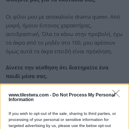
Οι φίλοι μου με αποκαλούν drama queen. Από
μικρή, ήμουν έντονος χαρακτήρας,
αντιδραστική. Όλα τα κάνω στην προβολή, έχω
τα άκρα από το μηδέν στο 100, μου αρέσουν
όμως αυτά τα άκρα επειδή είναι πρόκληση.
Δίνετε την αίσθηση ότι διατηρείτε ένα
παιδί μέσα σας.
Πιστεύω ότι ποτέ δεν θα φύγει αυτό. Δεν
www.tilestwra.com -
Do Not Process My Personal
Information
μπορώ να με φανταστώ μεγάλη. Νιώθω ότι
είμαι ακόμα 18. Όμως, είναι η πρώτη φορά στη
If you wish to opt-out of the sale, sharing to third parties, or
ζωή μου που αντιλαμβάνομαι ότι με
processing of your personal or sensitive information for
targeted advertising by us, please use the below opt-out
ενδιαφέρουν κι άλλα πράγματα.