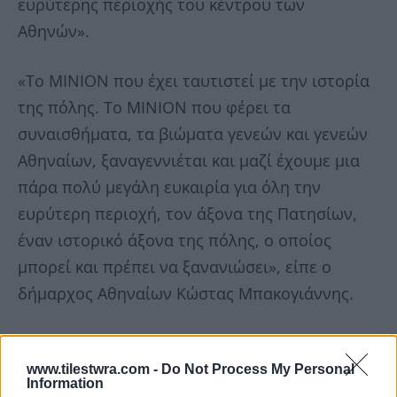
ευρύτερης περιοχής του κέντρου των
Αθηνών».
«Το ΜΙΝΙΟΝ που έχει ταυτιστεί με την ιστορία
της πόλης. Το ΜΙΝΙΟΝ που φέρει τα
συναισθήματα, τα βιώματα γενεών και γενεών
Αθηναίων, ξαναγεννιέται και μαζί έχουμε μια
πάρα πολύ μεγάλη ευκαιρία για όλη την
ευρύτερη περιοχή, τον άξονα της Πατησίων,
έναν ιστορικό άξονα της πόλης, ο οποίος
μπορεί και πρέπει να ξανανιώσει», είπε ο
δήμαρχος Αθηναίων Κώστας Μπακογιάννης.
www.tilestwra.com -
Do Not Process My Personal
Information