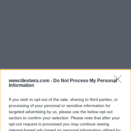
www.tilestwra.com -
Do Not Process My Personal
Information
If you wish to opt-out of the sale, sharing to third parties, or
processing of your personal or sensitive information for
targeted advertising by us, please use the below opt-out
Το μοντέλο, Jennifer Anstead, που συμμετείχε
section to confirm your selection. Please note that after your
στην επίδειξη δήλωσε πως ήταν μια από τις
opt-out request is processed you may continue seeing
interest-based ads based on personal information utilized by