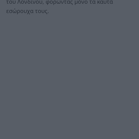
του Λονδίνου, φορώντας μόνο τα καυτά
εσώρουχα τους.