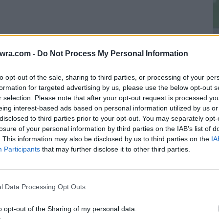
twra.com -
Do Not Process My Personal Information
to opt-out of the sale, sharing to third parties, or processing of your per
formation for targeted advertising by us, please use the below opt-out s
C
r selection. Please note that after your opt-out request is processed y
eing interest-based ads based on personal information utilized by us or
κ
disclosed to third parties prior to your opt-out. You may separately opt-
ε
losure of your personal information by third parties on the IAB’s list of
φ
. This information may also be disclosed by us to third parties on the
IA
Participants
that may further disclose it to other third parties.
6 
l Data Processing Opt Outs
εγάλο σταθερό βήμα αποκτώντας ιδιόκτητα
o opt-out of the Sharing of my personal data.
της οδού Αιόλου.