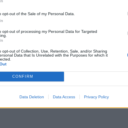
In
o opt-out of the Sale of my Personal Data.
άθε άλλο παρά τυχαία είναι, καθώς κουβαλά
In
to opt-out of processing my Personal Data for Targeted
ing.
συμβατικές» και πολιτικά απομονωμένες
In
ρο μήνυμα:
το κόμμα επιδιώκει την άμεση
o opt-out of Collection, Use, Retention, Sale, and/or Sharing
ersonal Data that Is Unrelated with the Purposes for which it
ίτες που νιώθουν αποξενωμένοι από το
lected.
Out
CONFIRM
Data Deletion
Data Access
Privacy Policy