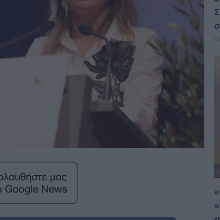
Σ
σ
6 
«
«
π