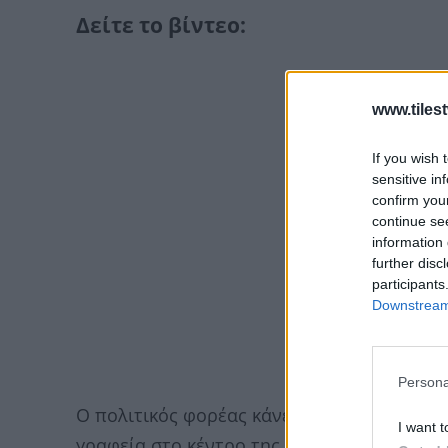
Δείτε το βίντεο:
www.tiles
If you wish 
sensitive in
confirm you
continue se
information 
further disc
participants
Downstream 
Persona
Ο πολιτικός φορέας κάνει το πρώτο του μ
I want t
γραφεία στο κέντρο της πρωτεύουσας,
επί 