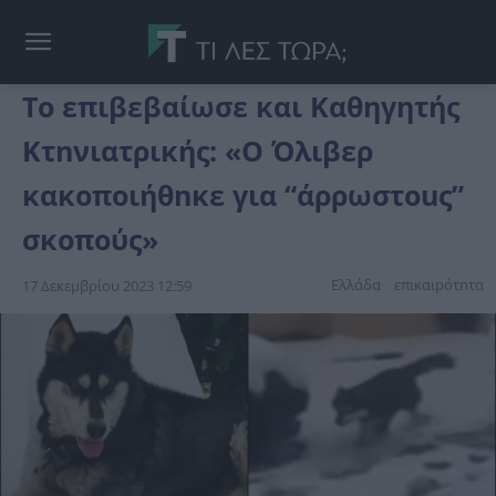
Το επιβεβαίωσε και Καθηγητής
Κτnνιατρικής: «Ο Όλιβερ
κακοποιήθnκε για “άρρωστοuς”
σκоπούς»
Ελλάδα
επικαιpότnτα
17 Δεκεμβρίου 2023 12:59