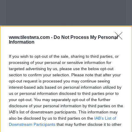
www.tilestwra.com -
Do Not Process My Personal
Information
If you wish to opt-out of the sale, sharing to third parties, or
processing of your personal or sensitive information for
Ο καθηγητής Κτηνιατρικής απαντάει στην
targeted advertising by us, please use the below opt-out
κυρία Τόλα, δυο μέρες μετά και στο μειλ που
section to confirm your selection. Please note that after your
opt-out request is processed you may continue seeing
της στέλνει εκτιμά ότι η γνωμάτευσή της έχει
interest-based ads based on personal information utilized by
βάση, κάνοντας τη δική του εκτίμηση, η οποία
us or personal information disclosed to third parties prior to
your opt-out. You may separately opt-out of the further
προκύπτει από την παρατήρηση του
disclosure of your personal information by third parties on the
επισυναπτόμενου φωτογραφικού υλικού.
IAB’s list of downstream participants. This information may
also be disclosed by us to third parties on the
IAB’s List of
Downstream Participants
that may further disclose it to other
«Απαντώντας στο μέιλ σας, από όλα τα
third parties.