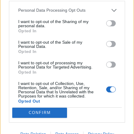
αναγραφόμενα εκ μέρους σας θα σταθώ μόνο
Personal Data Processing Opt Outs
στην εκτίμηση των δυο επισυναπτόμενων
εικόνων του σκύλου Όλιβερ, οι οποίες
I want to opt-out of the Sharing of my
personal data.
παραπέμπουν σε βίαιες (μηχανικές
Opted In
πιθανότερα) κακώσεις περινεϊκής χώρας-
I want to opt-out of the Sale of my
Personal Data.
τμήματος του πρωκτικού σωλήνα, που
Opted In
αφορούν σε περιπτώσεις ανάλογες με
I want to opt-out of processing my
σεξουαλική κακοποίηση αρσενικού ζώου. Η
Personal Data for Targeted Advertising.
Opted In
θέση και φύση αυτών των αλλοιώσεων δεν
συνάδουν με τυχαία τραύματα ή ατύχημα. Εάν
I want to opt-out of Collection, Use,
Retention, Sale, and/or Sharing of my
επιθυμείτε εκτενέστερη περιγραφή, είμαστε
Personal Data that Is Unrelated with the
Purposes for which it was collected.
στη διάθεση σας».
Opted Out
CONFIRM
Data Deletion
Data Access
Privacy Policy