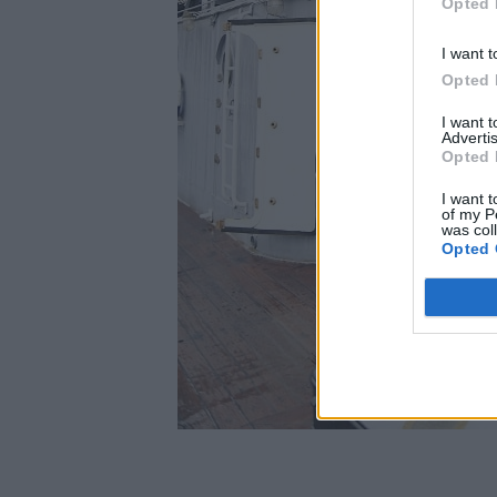
Opted 
I want t
Opted 
I want 
Advertis
Opted 
I want t
of my P
was col
Opted 