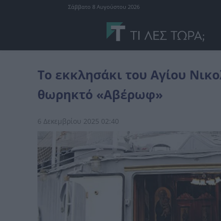
Σάββατο 8 Αυγούστου 2026
διάφορα
Το εκκλησάκι του Αγίου Νικολάου που προστάτευσε τ
Το εκκλησάκι του Αγίου Νικ
θωρηκτό «Αβέρωφ»
6 Δεκεμβρίου 2025 02:40