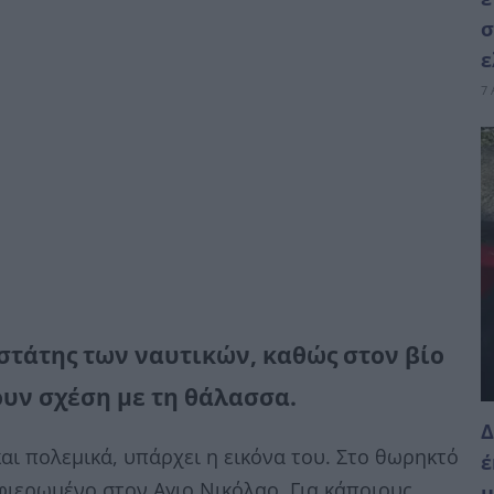
σ
ε
7 
στάτης των ναυτικών, καθώς στον βίο
υν σχέση με τη θάλασσα.
Δ
και πολεμικά, υπάρχει η εικόνα του. Στο θωρηκτό
έ
φιερωμένο στον Αγιο Νικόλαο. Για κάποιους
μ