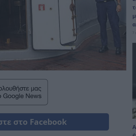
τ
μ
α
7 
Α
έ