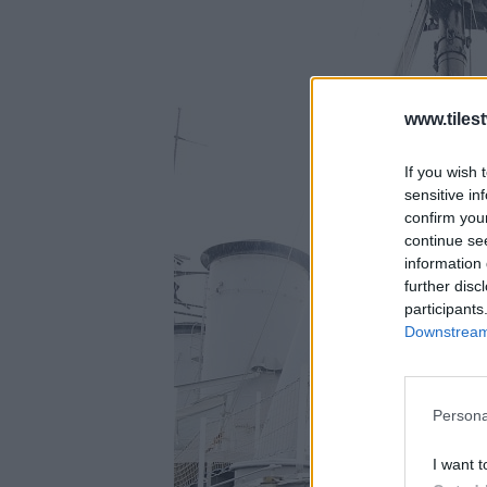
www.tiles
If you wish 
sensitive in
confirm you
continue se
information 
further disc
participants
Downstream 
Persona
I want t