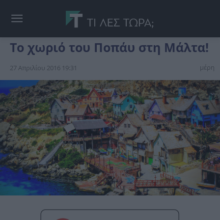
Το χωριό του Ποπάυ στη Μάλτα!
μέρη
27 Απριλίου 2016 19:31