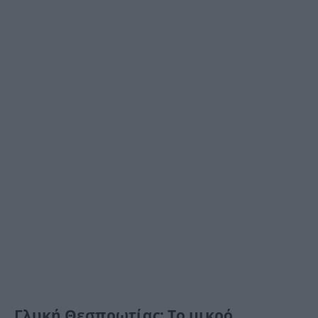
Γλυκή Θεσπρωτίας: Το μικρό,