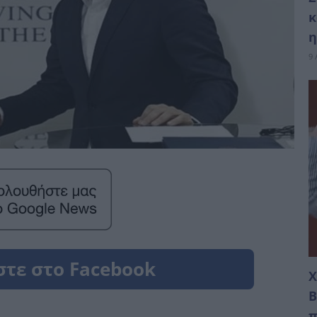
κ
η
9 
Χ
Β
π