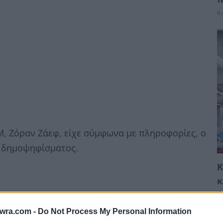
9 
, Ζόραν Ζάεφ, είχε σύμφωνα με πληροφορίες, ο
υ δημοψηφίσματος.
Κ
κ
ό
μ
twra.com -
Do Not Process My Personal Information
9 