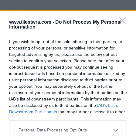
www.tilestwra.com -
Do Not Process My Personal
Information
4. Έχεις προβλήματα στην τωρινή σου σχέση
If you wish to opt-out of the sale, sharing to third parties, or
Όταν τα πράγματα πάνε στραβά στο παρόν,
processing of your personal or sensitive information for
targeted advertising by us, please use the below opt-out
είναι εύκολο να μπεις στον πειρασμό να
section to confirm your selection. Please note that after your
κοιτάξεις πίσω στις στιγμές που ένιωθες
opt-out request is processed you may continue seeing
interest-based ads based on personal information utilized by
όμορφα. Εάν έχεις προβλήματα με τον τωρινό
us or personal information disclosed to third parties prior to
σου σύντροφο, είναι πιο πιθανό να τον
your opt-out. You may separately opt-out of the further
disclosure of your personal information by third parties on the
συγκρίνεις με τον πρώην σου, έτσι η μνήμη
IAB’s list of downstream participants. This information may
ενεργοποιείται στο μυαλό σου και εμφανίζεται
also be disclosed by us to third parties on the
IAB’s List of
ξανά στα όνειρά σου. Προφανώς, είναι
Downstream Participants
that may further disclose it to other
third parties.
μια
παγίδα
στο μυαλό σου που σε κάνει
να
πιστεύεις ότι το παρελθόν ήταν
Personal Data Processing Opt Outs