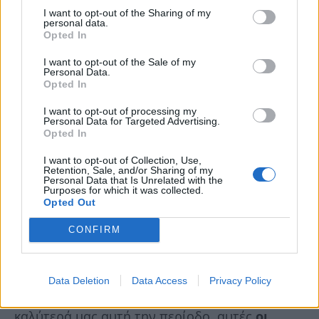
καλύτερο,
ένα φαινόμενο γνωστό στην
I want to opt-out of the Sharing of my
personal data.
ψυχολογία ως ρόδινη αναδρομή. Ωστόσο,
Opted In
εφόσον δεν είσαι πλέον μαζί με αυτό το άτομο,
I want to opt-out of the Sale of my
είναι προφανές ότι η σχέση δεν ήταν τόσο
Personal Data.
Opted In
ειδυλλιακή ή τέλος πάντων υπήρχαν λόγοι
I want to opt-out of processing my
σοβαροί για τους οποίους χωρίσατε.
Personal Data for Targeted Advertising.
Opted In
5. Σου λείπει εκείνη η περίοδος της ζωής σου
I want to opt-out of Collection, Use,
Retention, Sale, and/or Sharing of my
Personal Data that Is Unrelated with the
Το να ονειρεύεσαι έναν πρώην δεν σημαίνει
Purposes for which it was collected.
Opted Out
ότι έχεις πάντα στο μυαλό σου αυτό το άτομο.
Καθώς μεγαλώνουμε, είναι φυσιολογικό να
CONFIRM
κοιτάμε πίσω, ειδικά εκείνες τις στιγμές που
όλα έμοιαζαν πιο εύκολα, πιο διασκεδαστικά ή
Data Deletion
Data Access
Privacy Policy
χαλαρά. Αν για κάποιο λόγο δεν νιώθουμε στα
καλύτερά μας αυτή την περίοδο, αυτές
οι