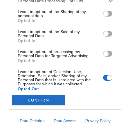
βαθμού του, όπως περιγράφονται παρακάτω.
Personal Data Processing Opt Outs
I want to opt-out of the Sharing of my
Ήταν πτυχιούχος του πολιτικού τμήματος της
personal data.
Opted In
Νομικής Σχολής του Πανεπιστημίου Αθηνών
I want to opt-out of the Sale of my
και κάτοχος μεταπτυχιακού “Διπλωματικών και
Personal Data.
Opted In
Στρατηγικών Σπουδών”. Ο Στρατηγός Μιχαήλ
Κωσταράκος ήταν παντρεμένος με την
I want to opt-out of processing my
Personal Data for Targeted Advertising.
Αικατερίνη Σγουρού και έχει δύο κόρες.
Opted In
I want to opt-out of Collection, Use,
Retention, Sale, and/or Sharing of my
Personal Data that Is Unrelated with the
Purposes for which it was collected.
Opted Out
CONFIRM
Data Deletion
Data Access
Privacy Policy