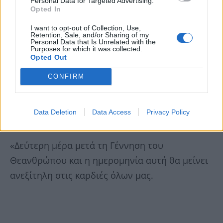
Personal Data for Targeted Advertising.
Opted In
I want to opt-out of Collection, Use,
Retention, Sale, and/or Sharing of my
Personal Data that Is Unrelated with the
Purposes for which it was collected.
Opted Out
CONFIRM
Data Deletion
Data Access
Privacy Policy
Η ανακοίνωση της Α.Ε. Ηρακλείου:
«Δεύτερη μέρα μετά τη Γέννηση του
Θεανθρώπου και η ημερομηνία αυτή θα μείνει
ανεξίτηλη στις καρδιές όλων μας.