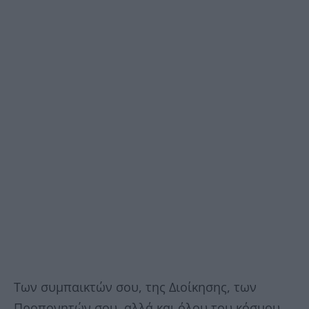
Των συμπαικτών σου, της Διοίκησης, των
Προπονητών σου, αλλά και όλου του κόσμου