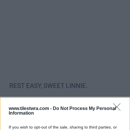
REST EASY, SWEET LINNIE.
PLEASE KEEP THE MCCOWNS IN
www.tilestwra.com -
Do Not Process My Personal
YOUR PRAYERS TONIGHT AS THEY
Information
GRIEVE THE LOSS OF THEIR
DAUGHTER, A CAMPER AT CAMP
If you wish to opt-out of the sale, sharing to third parties, or