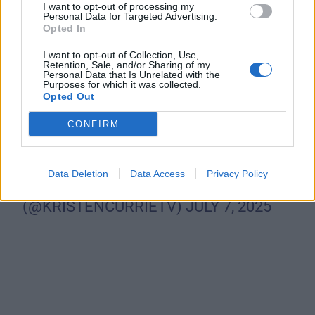
I want to opt-out of processing my
Personal Data for Targeted Advertising.
Opted In
I want to opt-out of Collection, Use,
“IT’S WITH THE HEAVIEST OF HEARTS
Retention, Sale, and/or Sharing of my
Personal Data that Is Unrelated with the
WE MUST SHARE THAT OUR SWEET
Purposes for which it was collected.
Opted Out
LITTLE LINNIE IS WITH THE LORD IN
HEAVEN,” – MICHAEL MCCOWN
CONFIRM
PIC.TWITTER.COM/M8USHCFWVC
Data Deletion
Data Access
Privacy Policy
— KRISTEN CURRIE
(@KRISTENCURRIETV)
JULY 7, 2025