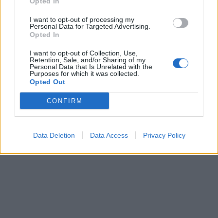
Opted In
I want to opt-out of processing my
Personal Data for Targeted Advertising.
Opted In
I want to opt-out of Collection, Use,
Πηγή:
ertnews.gr
Retention, Sale, and/or Sharing of my
Personal Data that Is Unrelated with the
Purposes for which it was collected.
Opted Out
CONFIRM
Data Deletion
Data Access
Privacy Policy