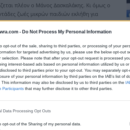
ζεται πλέον ο Μάνος Δασκαλάκης. Κι όμως ο
ντάδες ζωές μικρών παιδιών εκλήθη για
twra.com -
Do Not Process My Personal Information
ι συκοφαντήθηκε από τον Ηλιάδη καθώς
to opt-out of the sale, sharing to third parties, or processing of your per
ίθεση με όλα όσα υποστήριξε μιλώντας σε Space
formation for targeted advertising by us, please use the below opt-out s
πιθανώς πίσω από το “επεισόδιο” της κόρης του
Έ
r selection. Please note that after your opt-out request is processed y
 γεγονός ότι έλεγε τότε στον γιατρό και στο
eing interest-based ads based on personal information utilized by us or
κ
disclosed to third parties prior to your opt-out. You may separately opt-
είναι τρελή, δεν σημαίνει ότι την
α
losure of your personal information by third parties on the IAB’s list of
ες για εγκληματική ενέργεια.
6 
. This information may also be disclosed by us to third parties on the
IA
Participants
that may further disclose it to other third parties.
l Data Processing Opt Outs
o opt-out of the Sharing of my personal data.