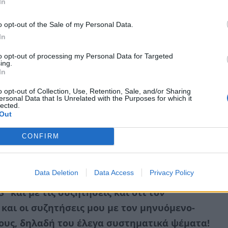
In
o opt-out of the Sale of my Personal Data.
In
to opt-out of processing my Personal Data for Targeted
ing.
In
ης επισημαίνει ότι βάσει όσων ανέφερε
o opt-out of Collection, Use, Retention, Sale, and/or Sharing
ersonal Data that Is Unrelated with the Purposes for which it
τέρας είχε υπόνοιες για το ενδεχόμενο
lected.
Out
ι.
CONFIRM
ρός ανέφερε “ότι ήμουν ενήμερος ότι ο
ι σοβαρές υπόνοιες ότι υπάρχει
Data Deletion
Data Access
Privacy Policy
νησα (ενν. μαζί με την κατηγορουμένη) σε
’ και με τις συζητήσεις και ότι τον
ή και οι συζητήσεις μου με τον μηνυόμενο-
ους, δηλαδή του έλεγα συστηματικά ψέματα!