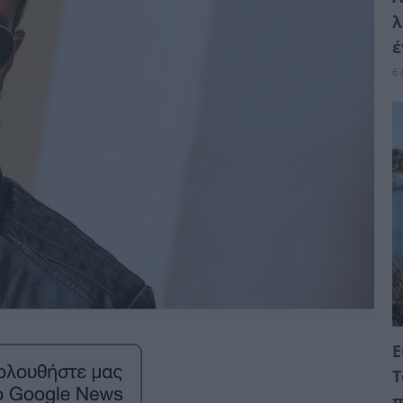
λ
έ
6 
Ε
Τ
π