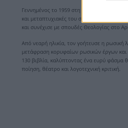
Γεννημένος το 1959 στη Θεσσαλονίκη, ο Τ
και μεταπτυχιακές του σπουδές στο Κρατι
και συνέχισε με σπουδές Θεολογίας στο Α
Από νεαρή ηλικία, τον γοήτευσε η ρωσική 
μετάφραση κορυφαίων ρωσικών έργων και
130 βιβλία, καλύπτοντας ένα ευρύ φάσμα 
ποίηση, θέατρο και λογοτεχνική κριτική.