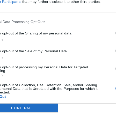
Participants
that may further disclose it to other third parties.
ς, ολοκλήρωσε εχθές το βράδυ τη γήινη
υόταν τους τελευταίους μήνες. Ξεκουράστηκε
ς πρόσθεσε πως η επιθυμία του εκλιπόντος ήταν
l Data Processing Opt Outs
.
o opt-out of the Sharing of my personal data.
In
Α
τ
o opt-out of the Sale of my Personal Data.
In
κ
α
to opt-out of processing my Personal Data for Targeted
ing.
7 
In
o opt-out of Collection, Use, Retention, Sale, and/or Sharing
ersonal Data that Is Unrelated with the Purposes for which it
lected.
Out
CONFIRM