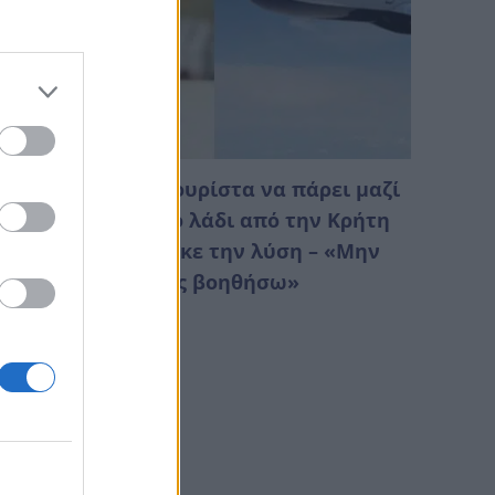
παγορεύσαν σε τουρίστα να πάρει μαζί
ου στο αεροπλάνο λάδι από την Κρήτη
αι αστυνόμος βρηκε την λύση – «Μην
νησυχείτε. Θα σας βοηθήσω»
Αυγούστου 2026 15:18