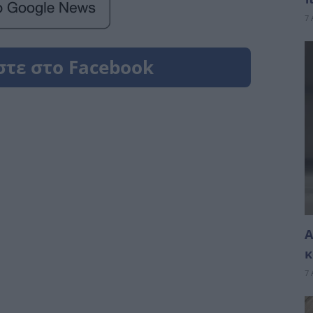
7 
A
κ
7 