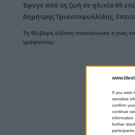
Έφυγε από τη ζωή σε ηλικία 65 ε
Δημήτρης Τριανταφυλλίδης, έπειτα
Τη θλιβερή είδηση ανακοίνωσε ο γιος το
γράφοντας:
www.tiles
If you wish 
sensitive in
confirm you
continue se
information 
further disc
participants