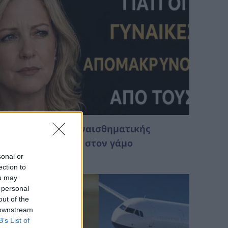
ατανόηση της συναισθηματικής
ξουθένωσης μέσα στον γάμο
sonal or
Αυγούστου 2026 02:14
ection to
ou may
 personal
out of the
 downstream
B’s List of