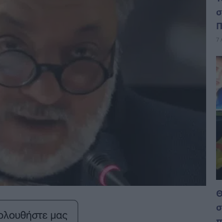
σ
Π
7 
Θ
σ
π