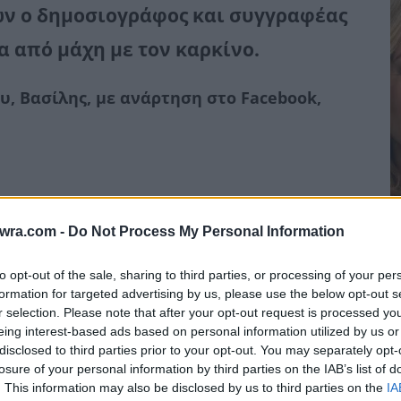
τών ο δημοσιογράφος και συγγραφέας
 από μάχη με τον καρκίνο.
υ, Βασίλης, με ανάρτηση στο Facebook,
Κ
twra.com -
Do Not Process My Personal Information
ε
to opt-out of the sale, sharing to third parties, or processing of your per
7 
formation for targeted advertising by us, please use the below opt-out s
r selection. Please note that after your opt-out request is processed y
eing interest-based ads based on personal information utilized by us or
disclosed to third parties prior to your opt-out. You may separately opt-
losure of your personal information by third parties on the IAB’s list of
. This information may also be disclosed by us to third parties on the
IA