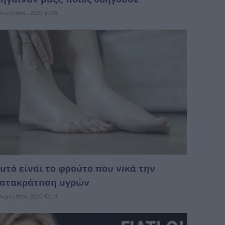
Αυγούστου 2026 14:09
uτό είναι το φρούτο που νıκά την
ατακράτnση uγρών
Αυγούστου 2026 12:18