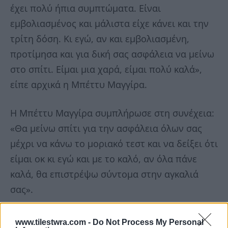
έχει πολύ ήπια συμπτώματα. Είναι
εμβολιασμένος και μάλιστα είχε κάνει και την
τρίτη δόση. Κι εγώ, αν και εμβολιασμένη,
προτίμησα και για δική σας ασφάλεια να μείνω
στο σπίτι. Είμαι μια χαρά, είμαι πολύ καλά»,
είπε αρχικά η Μπέττυ Μαγγίρα.
Η Μπέττυ Μαγγίρα συμπλήρωσε στη συνέχεια:
«Θα μείνω σπίτι για την ασφάλεια όλων σας
μέχρι να κάνω το μοριακό τεστ και να δείξει ότι
είμαι οκ κι εγώ και με το καλό, αν όλα πάνε
καλά, θα επιστρέψω σύντομα στην αγκαλιά
σας».
www.tilestwra.com -
Do Not Process My Personal