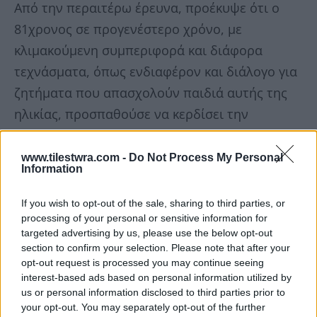
Από την περαιτέρω έρευνα, προέκυψε ότι ο
81χρονος σε προγενέστερο χρόνο, με
κλιμακούμενη συμπεριφορά και διάφορα
τεχνάσματα, όπως ενδιαφέρον και διάλογο για
ζητήματα που απασχολούν παιδιά αυτής της
ηλικίας, προσπαθούσε να κερδίσει την
εμπιστοσύνη της, ενώ με απειλές και χρήση
σωματικής βίας υποχρέωνε την ανήλικη να μην
www.tilestwra.com -
Do Not Process My Personal
Information
αναφέρει σε άλλους τις μεταξύ τους
συζητήσεις.
If you wish to opt-out of the sale, sharing to third parties, or
processing of your personal or sensitive information for
targeted advertising by us, please use the below opt-out
Η ανήλικη, χθες το βράδυ, βρήκε το θάρρος να
section to confirm your selection. Please note that after your
αντιδράσει και αφού απομακρύνθηκε
opt-out request is processed you may continue seeing
interest-based ads based on personal information utilized by
ενημέρωσε οικεία της πρόσωπα, τα οποία με
us or personal information disclosed to third parties prior to
τη σειρά τους ενημέρωσαν τις αστυνομικές
your opt-out. You may separately opt-out of the further