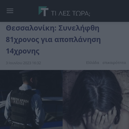
Θεσσαλονίκη: Συνελήφθη
81χρονος για αποπλάνηση
14χρονης
Ελλάδα
επικαιpότnτα
3 Ιουνίου 2023 16:32