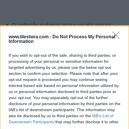
Ο μαθητής ανέφερε στους γονείς του το
περιστατικό και εκείνοι ενημέρωσαν το
www.tilestwra.com -
Do Not Process My Personal
Κέντρο της Αμεσης Δράσης και στο σημείο
Information
έφτασε περιπολικό.
If you wish to opt-out of the sale, sharing to third parties, or
processing of your personal or sensitive information for
Σύμφωνα με πληροφορίες, μέχρι στιγμής
targeted advertising by us, please use the below opt-out
section to confirm your selection. Please note that after your
δεν έχει γίνει επίσημη καταγγελία στην
opt-out request is processed you may continue seeing
Ασφάλεια Θεσσαλονίκης για περιστατικό
interest-based ads based on personal information utilized by
us or personal information disclosed to third parties prior to
απόπειρας αρπαγής ανηλίκου.
your opt-out. You may separately opt-out of the further
disclosure of your personal information by third parties on the
Σημειώνεται, τέλος, ότι ο 11χρονος συνήθως
IAB’s list of downstream participants. This information may
also be disclosed by us to third parties on the
IAB’s List of
επέστρεφε από το σχολείο με τον παππού του,
Downstream Participants
that may further disclose it to other
όμως χθές θα γύριζε σπίτι μόνος του.
third parties.