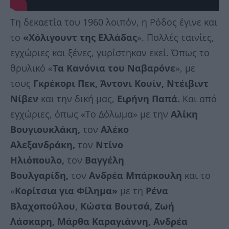
Τη δεκαετία του 1960 λοιπόν, η Ρόδος έγινε και
το
«Χόλιγουντ της Ελλάδας
». Πολλές ταινίες,
εγχώριες και ξένες, γυρίστηκαν εκεί. Όπως το
θρυλικό «
Τα Κανόνια του Ναβαρόνε
», με
τους
Γκρέκορι Πεκ, Άντονι Κουίν, Ντέιβιντ
Νίβεν
και την δική μας,
Ειρήνη Παπά.
Και από
εγχώριες, όπως «Το Δόλωμα» με την
Αλίκη
Βουγιουκλάκη,
τον
Αλέκο
Αλεξανδράκη,
τον
Ντίνο
Ηλιόπουλο,
τον
Βαγγέλη
Βουλγαρίδη,
τον
Ανδρέα Μπάρκουλη
και το
«
Κορίτσια για Φίλημα»
με τη
Ρένα
Βλαχοπούλου, Κώστα Βουτσά, Ζωή
Λάσκαρη, Μάρθα Καραγιάννη, Ανδρέα