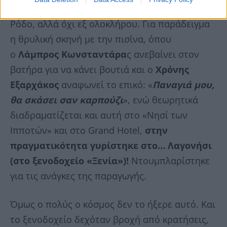
παραλλήλως τρικ. Ναι, γυρίστηκε και αυτό στη
Ρόδο, αλλά όχι εξ ολοκλήρου. Για παράδειγμα
η θρυλική σκηνή με την πισίνα, όπου
ο
Λάμπρος Κωνσταντάρα
ς ανεβαίνει στον
βατήρα για να κάνει βουτιά και ο
Χρόνης
Εξαρχάκος
αναφωνεί το επικό: «
Παναγιά μου,
θα σκάσει σαν καρπούζι
», ενώ θεωρητικά
διαδραματίζεται και αυτή στο «Νησί των
Ιπποτών» και στο Grand Hotel,
στην
πραγματικότητα γυρίστηκε στο… Λαγονήσι
(στο ξενοδοχείο «Ξενία»)!
Ντουμπλαρίστηκε
για τις ανάγκες της παραγωγής.
Όμως ο πολύς ο κόσμος δεν το ήξερε αυτό. Και
το ξενοδοχείο δεχόταν βροχή από κρατήσεις,