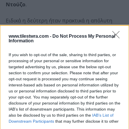
Ντούζο
.
Ειδικά η δεύτερη ήταν πρακτικά η απόλυτη
έμμεση διαφήμιση.
Το νεότευκτο τότε και
www.tilestwra.com -
Do Not Process My Personal
υπερπολυτελές ξενοδοχείο (Grand Hotel)
Information
δεν ήταν απλώς ένα σκηνικό, αλλά σύμβολο
του «περνάμε τέλεια».
Μοντέρνα
If you wish to opt-out of the sale, sharing to third parties, or
processing of your personal or sensitive information for
αρχιτεκτονική, πισίνες, ξαπλώστρες με
targeted advertising by us, please use the below opt-out
ομπρέλες που τότε στην Αθήνα έμοιαζαν με
section to confirm your selection. Please note that after your
opt-out request is processed you may continue seeing
επιστημονική φαντασία, φανταχτερά μαγιό. Η
interest-based ads based on personal information utilized by
κάμερα φροντίζει να αναδεικνύει το κτήριο, τις
us or personal information disclosed to third parties prior to
your opt-out. You may separately opt-out of the further
εγκαταστάσεις.
disclosure of your personal information by third parties on the
IAB’s list of downstream participants. This information may
also be disclosed by us to third parties on the
IAB’s List of
Downstream Participants
that may further disclose it to other
third parties.