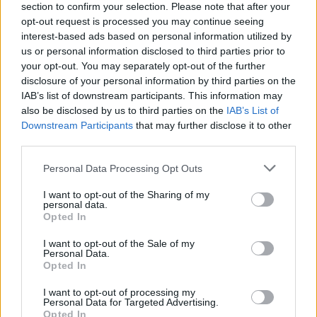
section to confirm your selection. Please note that after your
πολλά. Είναι σαν το σκύλο με τη γάτα, λες και ο
opt-out request is processed you may continue seeing
ένας κάνει επίτηδες κάποια πράγματα για να
interest-based ads based on personal information utilized by
προκαλέσει τον άλλον.
us or personal information disclosed to third parties prior to
your opt-out. You may separately opt-out of the further
disclosure of your personal information by third parties on the
Εγώ από τη μεριά μου τι μπορώ να κάνω που
IAB’s list of downstream participants. This information may
είμαι στη μέση; Από τη μία μεριά έχω τον
also be disclosed by us to third parties on the
IAB’s List of
Downstream Participants
that may further disclose it to other
άντρα μου και από την άλλη την κόρη μου.
third parties.
Περισσότερο δίκιο θεωρώ έχει η κόρη μου, γι’
Personal Data Processing Opt Outs
αυτό και σκέφτομαι να τον διώξω απ’ το σπίτι.
I want to opt-out of the Sharing of my
Αρκετά κράτησε αυτή κατάσταση. Τις
personal data.
παραξενιές του ας τις αφήσει για τον εαυτό
Opted In
του. Αρκετά ανέχτηκα.
I want to opt-out of the Sale of my
Personal Data.
Opted In
Σόνια
I want to opt-out of processing my
Personal Data for Targeted Advertising.
Opted In