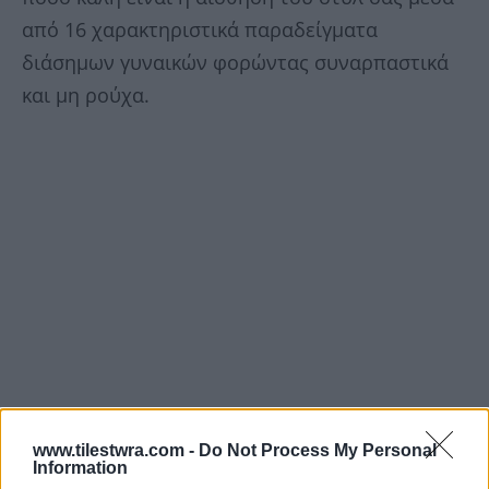
από 16 χαρακτηριστικά παραδείγματα
διάσημων γυναικών φορώντας συναρπαστικά
και μη ρούχα.
www.tilestwra.com -
Do Not Process My Personal
Information