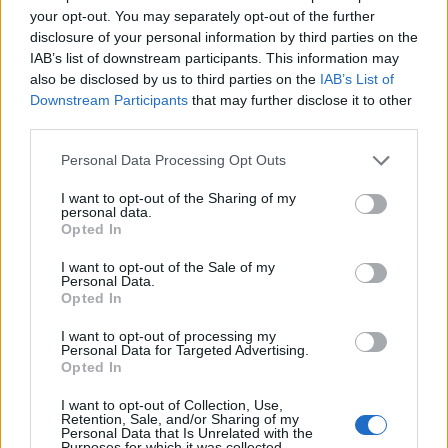
your opt-out. You may separately opt-out of the further
disclosure of your personal information by third parties on the
IAB’s list of downstream participants. This information may
also be disclosed by us to third parties on the
IAB’s List of
Downstream Participants
that may further disclose it to other
third parties.
Personal Data Processing Opt Outs
I want to opt-out of the Sharing of my
personal data.
Opted In
I want to opt-out of the Sale of my
Personal Data.
Opted In
Κι αυτό καθώς ο ανακριτής έδωσε εντολή σε σε
I want to opt-out of processing my
Personal Data for Targeted Advertising.
δύο δικαστικούς πραγματογνώμονες, με
Opted In
έγγραφο του, το οποίο φέρει ημερομηνία 7
I want to opt-out of Collection, Use,
Φεβρουαρίου 2025, να πιστοποιήσουν αν τα
Retention, Sale, and/or Sharing of my
Personal Data that Is Unrelated with the
Purposes for which it was collected.