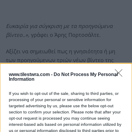
Ευκαιρία για σύγκριση με τα προηγούμενα
βίντεο..»
, γράφει ο Άρης Πορτοσάλτε.
Αξίζει να σημειωθεί πως η γνησιότητα ή μη
των προηγούμενων τριών νέων βίντεο της
εμπορικής αμαξοστοιχίας 63503 μπαίνει στο
www.tilestwra.com -
Do Not Process My Personal
«μικροσκόπιο» της ανάκρισης.
Information
If you wish to opt-out of the sale, sharing to third parties, or
processing of your personal or sensitive information for
targeted advertising by us, please use the below opt-out
section to confirm your selection. Please note that after your
opt-out request is processed you may continue seeing
interest-based ads based on personal information utilized by
us or personal information disclosed to third parties prior to