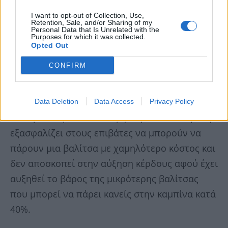
επιτρέπει στους επιβάτες να παραδίδουν τις
I want to opt-out of Collection, Use,
Retention, Sale, and/or Sharing of my
χειραποσκευές τους δωρεάν στις πύλες
Personal Data that Is Unrelated with the
Purposes for which it was collected.
επιβίβασης, εξακολουθεί να προκαλεί
Opted Out
καθυστερήσεις, πράγμα το οποίο με τόσο
CONFIRM
σφιχτό πτητικό πρόγραμμα της κοστίζει εν
μέρει ακριβά.
Data Deletion
Data Access
Privacy Policy
Διευκρίνισε μάλιστα πως η παρούσα απόφαση
εξασφαλίζει στους επιβάτες να μπορούν να
πάρουν μια βαλίτσα με χαμηλότερο κόστος και
δεν αποσκοπεί στην αύξηση κέρδους αφού έχει
αυξηθεί το βάρος της μικρότερης βαλίτσας
που μπορεί να πάρει κανείς στην καμπίνα κατά
40%.