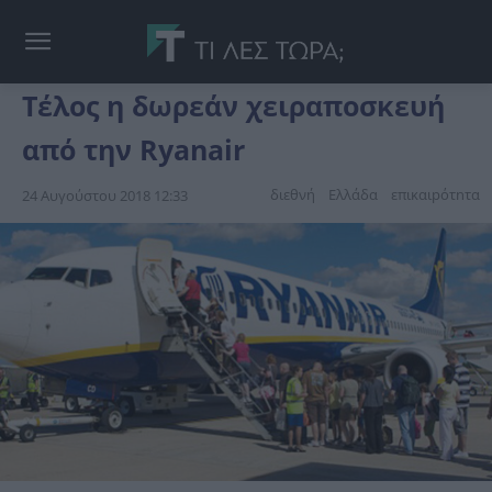
Τέλος η δωρεάν χειραποσκευή
από την Ryanair
διεθνή
Ελλάδα
επικαιpότnτα
24 Αυγούστου 2018 12:33