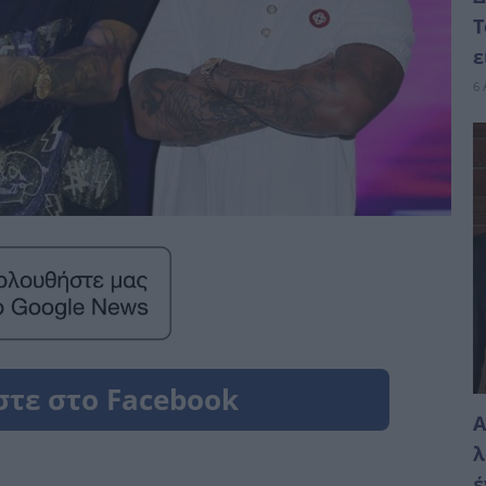
Τ
ε
6 
Α
λ
έ