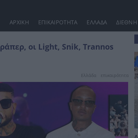
ΑΡΧΙΚΗ
ΕΠΙΚΑΙΡΟΤΗΤΑ
ΕΛΛΑΔΑ
ΔΙΕΘΝΗ
s μετά το...
άπερ, οι Light, Snik, Trannos
Ελλάδα
επικαιpότnτα
Δ