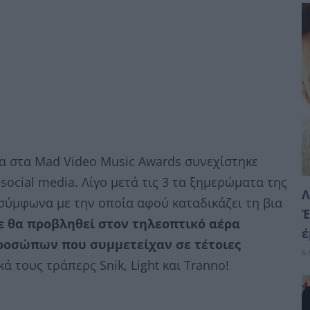
σα στα Mad Video Music Awards συνεχίστηκε
ocial media. Λίγο μετά τις 3 τα ξημερώματα της
Λ
ύμφωνα με την οποία αφού καταδικάζει τη βια
Έ
ε θα προβληθεί στον τηλεοπτικό αέρα
έ
ροσώπων που συμμετείχαν σε τέτοιες
6 
 τους τράπερς Snik, Light και Tranno!