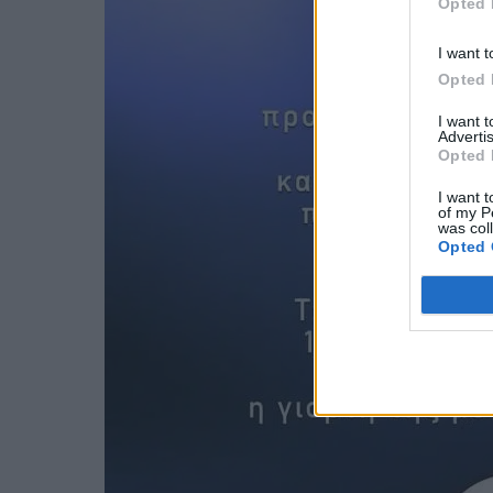
Opted 
I want t
Opted 
I want 
Advertis
Opted 
I want t
of my P
was col
Opted 