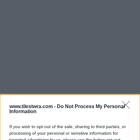
www.tilestwra.com -
Do Not Process My Personal
Information
Υπάρχουν φίρμες και προϊόντα που δεν
καταλαβαίνουν από τις επιπτώσεις της
If you wish to opt-out of the sale, sharing to third parties, or
processing of your personal or sensitive information for
αβάσταχτης για τους πολλούς οικονομικής
targeted advertising by us, please use the below opt-out