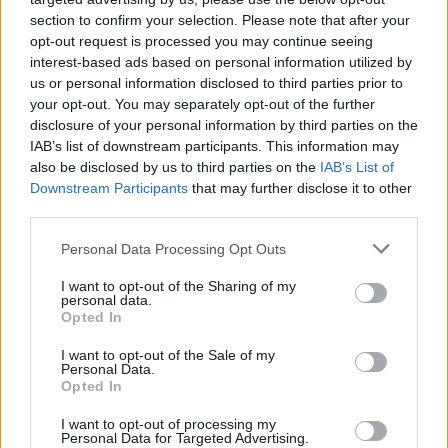
κρίσης, ακόμα και στη ρημαγμένη ελληνική
section to confirm your selection. Please note that after your
opt-out request is processed you may continue seeing
αγορά; Μάλλον ναι και στην κορυφή αυτής της
interest-based ads based on personal information utilized by
λίστας η πρώτη θέση πιθανότατα ανήκει στην
us or personal information disclosed to third parties prior to
your opt-out. You may separately opt-out of the further
Apple και το iPhone.
disclosure of your personal information by third parties on the
IAB’s list of downstream participants. This information may
also be disclosed by us to third parties on the
IAB’s List of
Downstream Participants
that may further disclose it to other
third parties.
Personal Data Processing Opt Outs
I want to opt-out of the Sharing of my
personal data.
Opted In
I want to opt-out of the Sale of my
Personal Data.
Opted In
I want to opt-out of processing my
Personal Data for Targeted Advertising.