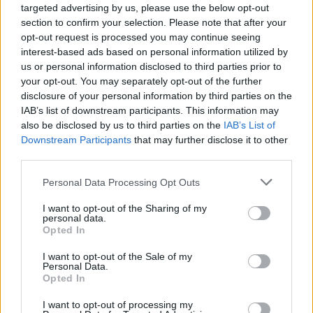
targeted advertising by us, please use the below opt-out
section to confirm your selection. Please note that after your
opt-out request is processed you may continue seeing
interest-based ads based on personal information utilized by
us or personal information disclosed to third parties prior to
your opt-out. You may separately opt-out of the further
disclosure of your personal information by third parties on the
IAB’s list of downstream participants. This information may
Έτσι έπρεπε να ένιωθαν οι Έλληνες με τους
also be disclosed by us to third parties on the
IAB’s List of
μαυραγορίτες και τους καταδότες στην Κατοχή,
Downstream Participants
that may further disclose it to other
third parties.
το ίδιο που πρέπει να νιώθουμε σήμερα με τη
πλειοψηφία των σημερινών δημοσιογράφων
Personal Data Processing Opt Outs
που παριστάνουν τους μ@λ@κες και
I want to opt-out of the Sharing of my
personal data.
εκνευρίζονται ψεύτικα με τον σταθμάρχη που
Opted In
στο κάτω κάτω κι αυτός είναι του επιτελικού
I want to opt-out of the Sale of my
κράτους, δεν μπήκε μόνος του, δεν μπήκε
Personal Data.
Opted In
ατελώς, μπήκε επιτελώς. Ποιανού πλάτες είχε
60 χρονών άνθρωπος να βρεθεί σε αυτή τη
I want to opt-out of processing my