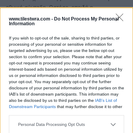
εθνική σύνταξη. Ωστόσο, επειδή η
συγκεκριμένη εγκύκλιος έχει «κανονιστικό»
www.tilestwra.com -
Do Not Process My Personal
Information
και όχι ερμηνευτικό χαρακτήρα, ζήτησε να
μην εφαρμοστεί.
If you wish to opt-out of the sale, sharing to third parties, or
processing of your personal or sensitive information for
targeted advertising by us, please use the below opt-out
Όμως, με τη συγκεκριμένη απόφαση «ανοίγει
section to confirm your selection. Please note that after your
ζήτημα» για τουλάχιστον 200.000 συντάξεις
opt-out request is processed you may continue seeing
χηρείας, που έχουν καταβληθεί από το 2019
interest-based ads based on personal information utilized by
us or personal information disclosed to third parties prior to
έως σήμερα, έτος έναρξης εφαρμογής του
your opt-out. You may separately opt-out of the further
σχετικού νόμου.
disclosure of your personal information by third parties on the
IAB’s list of downstream participants. This information may
also be disclosed by us to third parties on the
IAB’s List of
Downstream Participants
that may further disclose it to other
third parties.
Personal Data Processing Opt Outs