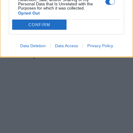
Personal Data that Is Unrelated with the
Purposes for which it was collected.
Παράλληλα, εκφράζει την έντονη ευγνωμοσύνη
Opted Out
της Ουκρανίας προς την Ελλάδα και τον
CONFIRM
ελληνικό λαό για τη σταθερή υποστήριξή τους
από την έναρξη του πολέμου.
Data Deletion
Data Access
Privacy Policy
Δείτε το βίντεο: