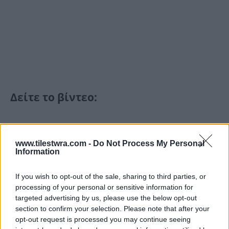
Δείτε το βίντεο:
www.tilestwra.com -
Do Not Process My Personal
Στην επίσημη ανακοίνωσή του, το Κίεβο
Information
αποδίδει το περιστατικό στις εξαιρετικές
If you wish to opt-out of the sale, sharing to third parties, or
συνθήκες και τις προκλήσεις ασφαλείας που
processing of your personal or sensitive information for
δημιουργεί η συνεχιζόμενη ρωσική
targeted advertising by us, please use the below opt-out
section to confirm your selection. Please note that after your
επιθετικότητα.
opt-out request is processed you may continue seeing