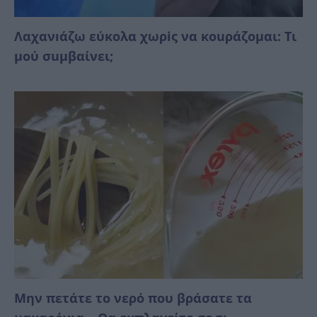
Λαχανıάζω εύκολα χωρiς να κοuράζομαι: Τι
μού σuμβαίνει;
Μην πετάτε το νερό που βράσατε τα