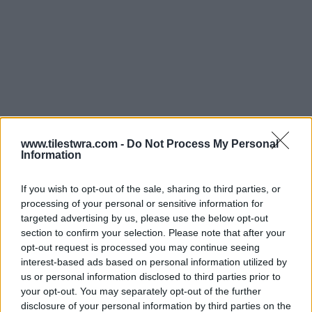
www.tilestwra.com -
Do Not Process My Personal
Information
If you wish to opt-out of the sale, sharing to third parties, or
Όπως προκύπτει, βρισκόταν ακόμη στο στάδιο
processing of your personal or sensitive information for
targeted advertising by us, please use the below opt-out
της προετοιμασίας και δεν διέθετε τα
section to confirm your selection. Please note that after your
απαραίτητα μέσα, για να προχωρήσει στην
opt-out request is processed you may continue seeing
interest-based ads based on personal information utilized by
επόμενη φάση. Οι Αρχές εκτιμούν ότι στόχος
us or personal information disclosed to third parties prior to
θα μπορούσε να είναι κρουαζιερόπλοιο,
your opt-out. You may separately opt-out of the further
disclosure of your personal information by third parties on the
ωστόσο το σχέδιο δεν είχε προχωρήσει πέρα