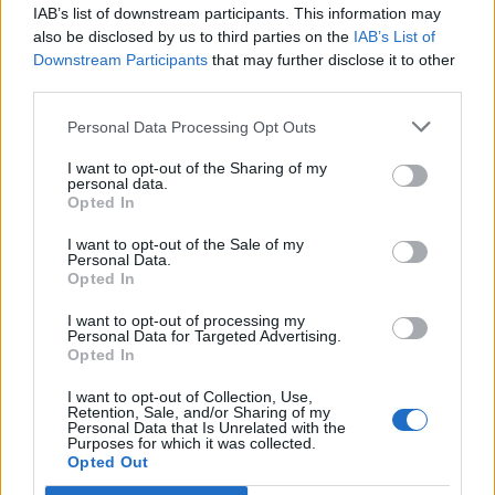
IAB’s list of downstream participants. This information may
από το στάδιο της συγκέντρωσης υλικών.
also be disclosed by us to third parties on the
IAB’s List of
Downstream Participants
that may further disclose it to other
third parties.
Μάλιστα, φέρεται να είχε ήδη παραγγείλει
ορισμένα από τα υλικά που θα
Personal Data Processing Opt Outs
χρησιμοποιούνταν, χωρίς όμως να προλάβει
I want to opt-out of the Sharing of my
personal data.
να τα αξιοποιήσει.
Opted In
I want to opt-out of the Sale of my
Personal Data.
Opted In
I want to opt-out of processing my
Personal Data for Targeted Advertising.
Opted In
I want to opt-out of Collection, Use,
Retention, Sale, and/or Sharing of my
Personal Data that Is Unrelated with the
Purposes for which it was collected.
Opted Out