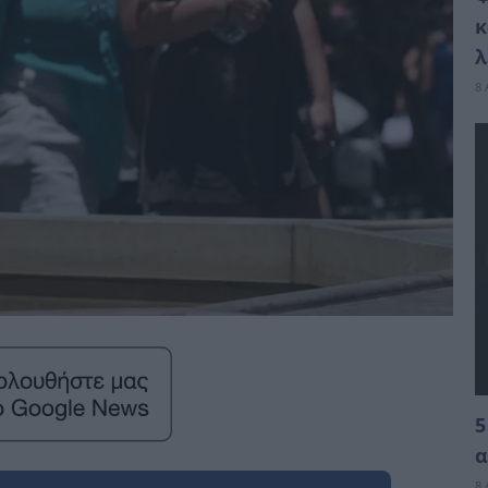
κ
λ
8 
5
α
8 