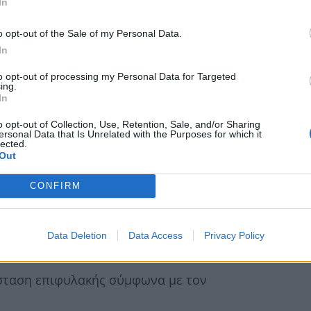
In
o opt-out of the Sale of my Personal Data.
In
τικής Προστασίας, το Πυροσβεστικό Σώμα, η
μες δημόσιες υπηρεσίες όπως ο ΔΕΔΔΗΕ, το ΕΚΑΒ
to opt-out of processing my Personal Data for Targeted
ing.
ακή ετοιμότητα. Έμφαση δίνεται επίσης στον
In
σικής Υπηρεσίας, ενώ συνεχίζονται οι
o opt-out of Collection, Use, Retention, Sale, and/or Sharing
ersonal Data that Is Unrelated with the Purposes for which it
πηρεσίες και η ενεργοποίηση προληπτικών
lected.
Out
CONFIRM
Data Deletion
Data Access
Privacy Policy
στηκαν τα παρακάτω:
άσταση επιφυλακής σύμφωνα με τον