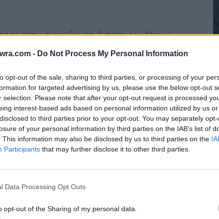
ρησε στην ανακοίνωση έκτακτων μέτρων
αση στις υπαίθριες δραστηριότητες και τη
twra.com -
Do Not Process My Personal Information
ροβλέπουν υποχρεωτική διακοπή εργασιών σε
ες της ημέρας, τηλεργασία για ευάλωτες ομάδες
to opt-out of the sale, sharing to third parties, or processing of your per
Μ
formation for targeted advertising by us, please use the below opt-out s
Μ
r selection. Please note that after your opt-out request is processed y
eing interest-based ads based on personal information utilized by us or
–
disclosed to third parties prior to your opt-out. You may separately opt-
8 
losure of your personal information by third parties on the IAB’s list of
. This information may also be disclosed by us to third parties on the
IA
Participants
that may further disclose it to other third parties.
l Data Processing Opt Outs
o opt-out of the Sharing of my personal data.