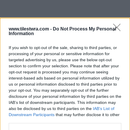
www.tilestwra.com -
Do Not Process My Personal
Information
“Την αξιοπρέπεια των ανθρώπων δεν την
If you wish to opt-out of the sale, sharing to third parties, or
ποδοπατάμε… Τη ΣΕΒΟΜΑΣΤΕ! Εντολή
processing of your personal or sensitive information for
αποκοπής ρεύματος σε κάποιον οικισμό του
targeted advertising by us, please use the below opt-out
section to confirm your selection. Please note that after your
νομού μας. Αφού έφτασα στον μετρητή και
opt-out request is processed you may continue seeing
ξεκίνησα τη διαδικασία, έρχεται ο ιδιοκτήτης
interest-based ads based on personal information utilized by
us or personal information disclosed to third parties prior to
του σπιτιού με σκυμμένο το κεφάλι και μου
your opt-out. You may separately opt-out of the further
λέει σχεδόν ψιθυριστά: “Σε παρακαλώ, κάνε
disclosure of your personal information by third parties on the
υπομονή μια ώρα και μετά έλα κόψ’ το. Αυτή
IAB’s list of downstream participants. This information may
also be disclosed by us to third parties on the
IAB’s List of
την ώρα κάνει το παιδί μου μάθημα
Downstream Participants
that may further disclose it to other
μαθηματικών, σε παρακαλώ έλα λίγο
third parties.
αργότερα…”. Σειρά μου τώρα να σκύψω το