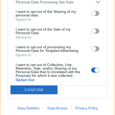
Personal Data Processing Opt Outs
κεφάλι και να ντρέπομαι να τον κοιτάξω…
I want to opt-out of the Sharing of my
Ανάθεμά σε φτώχεια καταραμένη, μα κι
personal data.
Opted In
ευλογημένη, γιατί μας κάνεις να γινόμαστε
άνθρωποι και να σκύβουμε το κεφάλι μπροστά
I want to opt-out of the Sale of my
Personal Data.
στην ανάγκη του άλλου… Ευλογημένη, γιατί
Opted In
μας ενώνεις πάνω στο αμόνι της ζωής αν και
I want to opt-out of processing my
Personal Data for Targeted Advertising.
ξέρουμε πως το σφυρί της ανάγκης θα μας
Opted In
κτυπήσει αλύπητα!”.
I want to opt-out of Collection, Use,
Retention, Sale, and/or Sharing of my
Personal Data that Is Unrelated with the
Το θετικό είναι οτι τελικά έγινε κατορθωτό με
Purposes for which it was collected.
Opted Out
τη συνδρομή συνανθρώπων να συγκεντρωθεί
το αναγκαίο ποσό και να αποφευχθεί – για την
CONFIRM
ώρα – η αποκοπή του ρεύματος.
Data Deletion
Data Access
Privacy Policy