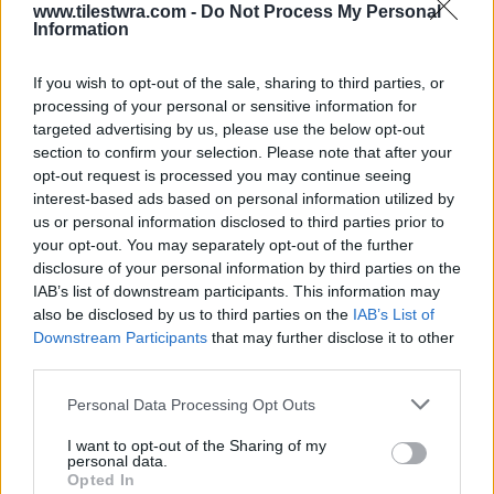
www.tilestwra.com -
Do Not Process My Personal
Information
If you wish to opt-out of the sale, sharing to third parties, or
processing of your personal or sensitive information for
targeted advertising by us, please use the below opt-out
section to confirm your selection. Please note that after your
opt-out request is processed you may continue seeing
interest-based ads based on personal information utilized by
us or personal information disclosed to third parties prior to
your opt-out. You may separately opt-out of the further
disclosure of your personal information by third parties on the
IAB’s list of downstream participants. This information may
also be disclosed by us to third parties on the
IAB’s List of
Downstream Participants
that may further disclose it to other
third parties.
«Δεν έχω απαντήσει στα σχόλια γιατί
Personal Data Processing Opt Outs
φοβάμαι. Μπορεί κάποιος να σηκώσει
I want to opt-out of the Sharing of my
personal data.
χέρι… Κλαίω στο δωμάτιό μου… Όποτε το
Opted In