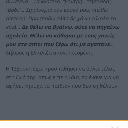
συνέχεια… Τα κλασικά, “χοντρή”, “αγελάδα”,
“βόδι”… Σιχαίνομαι τον εαυτό μου, νιώθω
απαίσια. Προσπαθώ αλλά δε χάνω εύκολα τα
κιλά…
Δε θέλω να βγαίνω, ούτε να πηγαίνω
σχολείο. Θέλω να κάθομαι με τους γονείς
μου στο σπίτι που ξέρω ότι με αγαπάνε
»
,
δήλωσε η Ελπιλίζα απογοητευμένη.
Η 13χρονη έχει προσπαθήσει να βάλει τέλος
στη ζωή της, όπως είπε η ίδια, το έκανε για να
αφήσει «ήσυχα τα παιδιά» που δεν τη θέλουν.