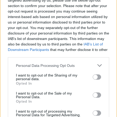
targeted advertising by us, please use the below opt-out
του είναι η κληρονομιά μας. Και το χαμόγελο
section to confirm your selection. Please note that after your
που ζωγράφισε στο δικό του πρόσωπο, έγινε
opt-out request is processed you may continue seeing
το χαμόγελο και η ελπίδα για τα εκατοντάδες
interest-based ads based on personal information utilized by
us or personal information disclosed to third parties prior to
παιδιά που κινδυνεύουν στην Ελλάδα.
your opt-out. You may separately opt-out of the further
disclosure of your personal information by third parties on the
IAB’s list of downstream participants. This information may
also be disclosed by us to third parties on the
IAB’s List of
Downstream Participants
that may further disclose it to other
third parties.
Personal Data Processing Opt Outs
I want to opt-out of the Sharing of my
personal data.
Opted In
I want to opt-out of the Sale of my
Personal Data.
Opted In
I want to opt-out of processing my
Personal Data for Targeted Advertising.