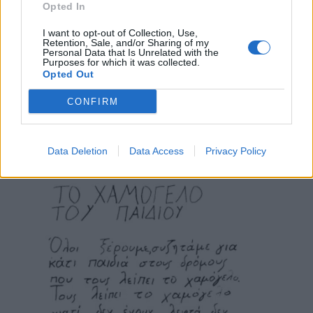
Opted In
I want to opt-out of Collection, Use,
Retention, Sale, and/or Sharing of my
Personal Data that Is Unrelated with the
Purposes for which it was collected.
Opted Out
CONFIRM
Ας ακολουθήσουμε όλοι την προτροπή του:
“Ελάτε λοιπόν να βοηθήσουμε, αν ενωθούμε
Data Deletion
Data Access
Privacy Policy
όλοι θα τα καταφέρουμε”!”.