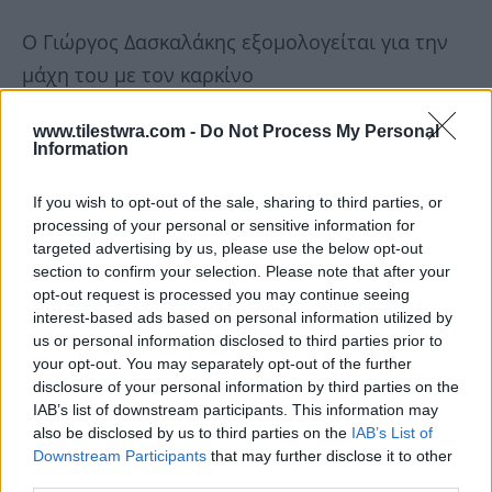
Ο Γιώργος Δασκαλάκης εξομολογείται για την
μάχη του με τον καρκίνο
“Είναι στιγμές που λυγίζεις”, εξομολογείται ο
www.tilestwra.com -
Do Not Process My Personal
Γιώργος Δασκαλάκης
Information
Να Θυμίσουμε αναφερόμενος στη μάχη του με
τον καρκίνο, ο Γιώργος Δασκαλάκης είχε
If you wish to opt-out of the sale, sharing to third parties, or
processing of your personal or sensitive information for
εξομολογηθεί: «Δεν είμαι τόσο δυνατός, είναι
targeted advertising by us, please use the below opt-out
δύσκολο αυτό το πράγμα. Έρχονται στιγμές
section to confirm your selection. Please note that after your
opt-out request is processed you may continue seeing
που λυγίζεις,
interest-based ads based on personal information utilized by
άλλες στιγμές όμως λες θα σε κερδίσω, του
us or personal information disclosed to third parties prior to
your opt-out. You may separately opt-out of the further
χρόνου θα τραγουδάω, θα κάνω πράγματα.
disclosure of your personal information by third parties on the
Πολλές φορές σκέφτομαι γιατί σε εμένα όλα.
IAB’s list of downstream participants. This information may
Μιλούσα με τον κουμπάρο μου τον Νάσο
also be disclosed by us to third parties on the
IAB’s List of
Downstream Participants
that may further disclose it to other
(Γουμενίδη),
third parties.