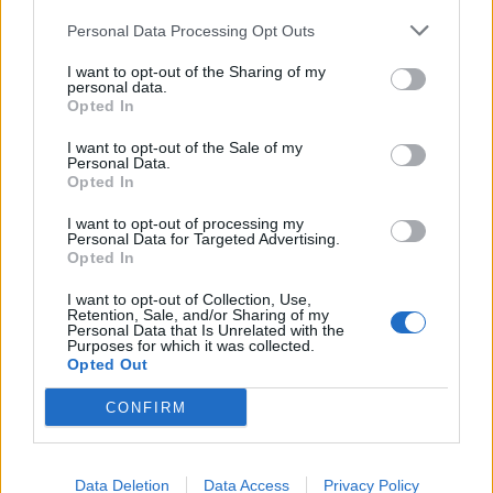
από τον Απρίλιο του έλεγα δεν νιώθω καλά,
Personal Data Processing Opt Outs
νιώθω ατονίες, είχα βγάλει κάτω από τη
I want to opt-out of the Sharing of my
μασχάλη μου ένα πράγμα σαν σπυράκι.
personal data.
Opted In
“Πάγωσε” όλη η χώρα: Αυτοκτόνησε
I want to opt-out of the Sale of my
Personal Data.
απελπισμένος 13χρονος μαθητής – Μάταια
Opted In
ζητούσε βοήθεια η μητέρα του
I want to opt-out of processing my
Personal Data for Targeted Advertising.
Opted In
I want to opt-out of Collection, Use,
Retention, Sale, and/or Sharing of my
Personal Data that Is Unrelated with the
Purposes for which it was collected.
Opted Out
CONFIRM
Data Deletion
Data Access
Privacy Policy