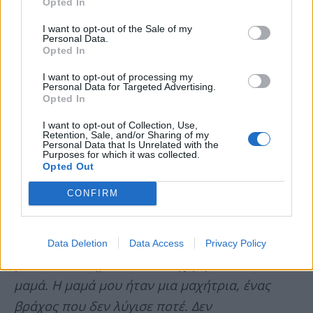
Opted In
I want to opt-out of the Sale of my
Personal Data.
Opted In
I want to opt-out of processing my
Personal Data for Targeted Advertising.
Opted In
I want to opt-out of Collection, Use,
Retention, Sale, and/or Sharing of my
Personal Data that Is Unrelated with the
Purposes for which it was collected.
Opted Out
CONFIRM
«
Σήμερα έφυγε ο αγαπημένος μου άνθρωπος. Η
πιο καλή ψυχή, η κολλητή μου, η καλύτερη
Data Deletion
Data Access
Privacy Policy
γυναίκα που ήμουν τόσο τυχερή να αποκαλώ
μαμά. Η μαμά μου ήταν μια μαχήτρια, ένας
βράχος που δεν λύγισε ποτέ. Δεν