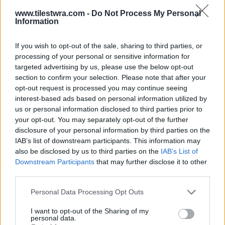
πανελλήνιο
www.tilestwra.com -
Do Not Process My Personal
Information
Η Βικτώρια Δέλλα είχε σταθεί δίπλα στη Γωγώ
If you wish to opt-out of the sale, sharing to third parties, or
Μαστροκώστα μέχρι το τέλος, έχοντας στο
processing of your personal or sensitive information for
πλευρό της και τον πατέρα της, Τραϊανό Δέλλα.
targeted advertising by us, please use the below opt-out
section to confirm your selection. Please note that after your
Η σχέση μητέρας και κόρης ήταν ιδιαίτερα
opt-out request is processed you may continue seeing
στενή, κάτι που φάνηκε και
μέσα από τα
interest-based ads based on personal information utilized by
us or personal information disclosed to third parties prior to
συγκλονιστικά λόγια με τα οποία
your opt-out. You may separately opt-out of the further
ανακοίνωσε τον θάνατό της στις 25 Μαΐου.
disclosure of your personal information by third parties on the
IAB’s list of downstream participants. This information may
also be disclosed by us to third parties on the
IAB’s List of
Downstream Participants
that may further disclose it to other
third parties.
Personal Data Processing Opt Outs
I want to opt-out of the Sharing of my
personal data.