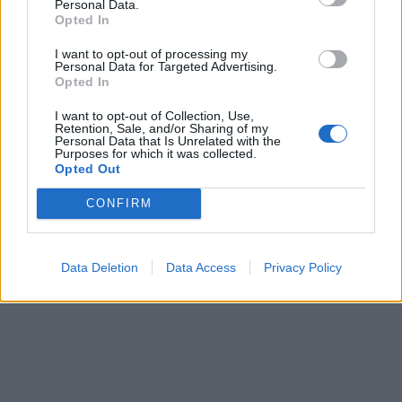
Personal Data.
δάκρυά μου αναμειγνύονταν με το νερό στο
Opted In
πρόσωπό μου. Ο σύζυγός μου συνέχιζε να
I want to opt-out of processing my
Personal Data for Targeted Advertising.
γελάει, αστειευόμενος με τους φίλους του:
Opted In
“Ήταν φοβερό, έτσι;”
I want to opt-out of Collection, Use,
Retention, Sale, and/or Sharing of my
Personal Data that Is Unrelated with the
Purposes for which it was collected.
Opted Out
CONFIRM
Data Deletion
Data Access
Privacy Policy