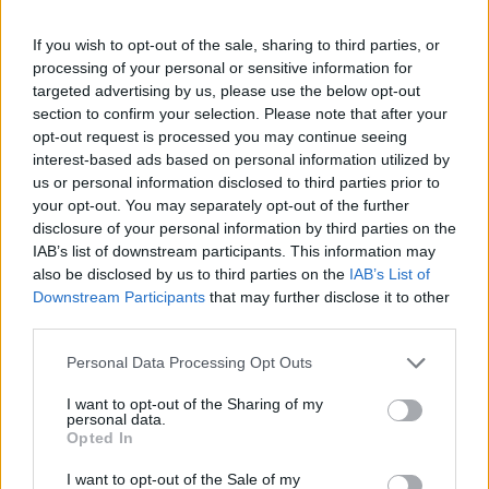
If you wish to opt-out of the sale, sharing to third parties, or
processing of your personal or sensitive information for
targeted advertising by us, please use the below opt-out
section to confirm your selection. Please note that after your
opt-out request is processed you may continue seeing
interest-based ads based on personal information utilized by
us or personal information disclosed to third parties prior to
Είχα περάσει μήνες προετοιμάζοντας αυτή τη
your opt-out. You may separately opt-out of the further
μέρα. Μόνο το φόρεμα κόστισε σχεδόν μισό
disclosure of your personal information by third parties on the
IAB’s list of downstream participants. This information may
χρόνο μισθού. Το μακιγιάζ, τα μαλλιά — όλα
also be disclosed by us to third parties on the
IAB’s List of
είχαν γίνει για αυτήν τη μοναδική στιγμή. Είχα
Downstream Participants
that may further disclose it to other
φανταστεί μια μαγική μέρα… κι αντ’ αυτού
third parties.
στεκόμουν μέσα σε παγωμένο νερό, μούσκεμα,
Personal Data Processing Opt Outs
αποσβολωμένη και βαθιά ντροπιασμένη.
I want to opt-out of the Sharing of my
personal data.
Opted In
Βγήκα από το σιντριβάνι τρέμοντας και
στάζοντας από την κορυφή ως τα νύχια. Τα
I want to opt-out of the Sale of my