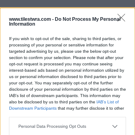
www.tilestwra.com -
Do Not Process My Personal
Information
Ποια είναι η Στέλλα Ανεσιάδου
If you wish to opt-out of the sale, sharing to third parties, or
processing of your personal or sensitive information for
Η Στέλλα Ανεσιάδου ανήκει στη νέα γενιά
targeted advertising by us, please use the below opt-out
section to confirm your selection. Please note that after your
δημιουργών περιεχομένου που κατάφεραν να
opt-out request is processed you may continue seeing
χτίσουν το δικό τους πιστό κοινό μέσα από το
interest-based ads based on personal information utilized by
TikTok. Με χιλιάδες ακολούθους και
us or personal information disclosed to third parties prior to
your opt-out. You may separately opt-out of the further
εκατομμύρια likes, ξεχώρισε όχι για μια
disclosure of your personal information by third parties on the
προσεκτικά κατασκευασμένη εικόνα, αλλά για
IAB’s list of downstream participants. This information may
also be disclosed by us to third parties on the
IAB’s List of
την αυθεντικότητα, το χιούμορ και την
Downstream Participants
that may further disclose it to other
αμεσότητα που τη χαρακτηρίζουν.
third parties.
Personal Data Processing Opt Outs
Η ίδια έχει δηλώσει πολλές φορές πως από