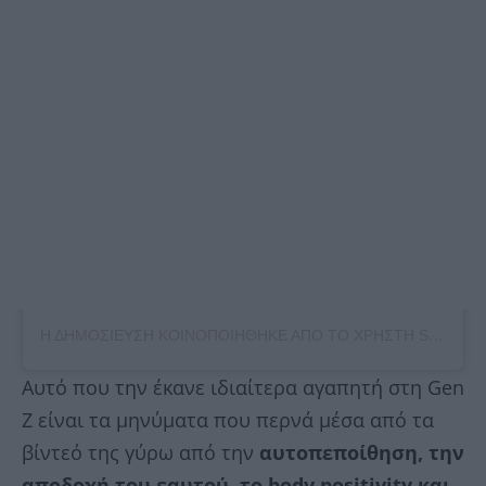
Η ΔΗΜΟΣΙΕΥΣΗ ΚΟΙΝΟΠΟΙΗΘΗΚΕ ΑΠΟ ΤΟ ΧΡΗΣΤΗ STELLA (@STELLA.ANESIADOU)
Αυτό που την έκανε ιδιαίτερα αγαπητή στη Gen
Z είναι τα μηνύματα που περνά μέσα από τα
βίντεό της γύρω από την
αυτοπεποίθηση, την
αποδοχή του εαυτού, το body positivity και